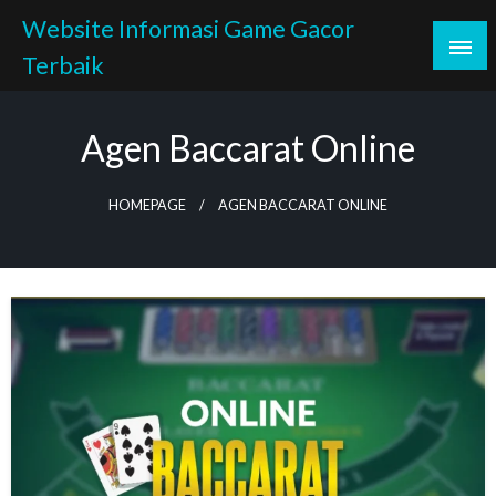
Skip
Website Informasi Game Gacor
to
Terbaik
content
Agen Baccarat Online
HOMEPAGE
AGEN BACCARAT ONLINE