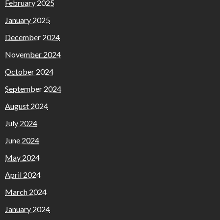
February 2025
January 2025
December 2024
November 2024
October 2024
September 2024
August 2024
July 2024
June 2024
May 2024
April 2024
March 2024
January 2024