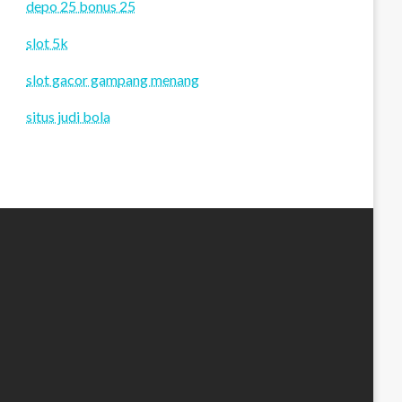
depo 25 bonus 25
slot 5k
slot gacor gampang menang
situs judi bola