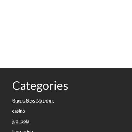
Categories
Bonus New Member
casino
judi bola
live casino