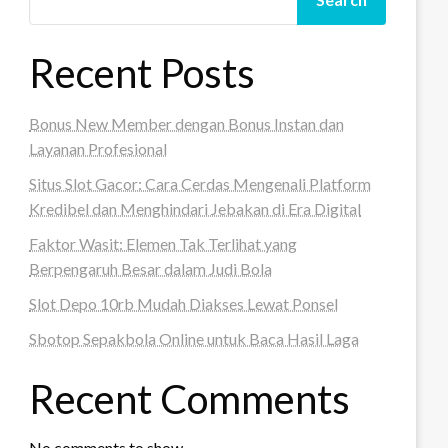
Recent Posts
Bonus New Member dengan Bonus Instan dan
Layanan Profesional
Situs Slot Gacor: Cara Cerdas Mengenali Platform
Kredibel dan Menghindari Jebakan di Era Digital
Faktor Wasit: Elemen Tak Terlihat yang
Berpengaruh Besar dalam Judi Bola
Slot Depo 10rb Mudah Diakses Lewat Ponsel
Sbotop Sepakbola Online untuk Baca Hasil Laga
Recent Comments
No comments to show.