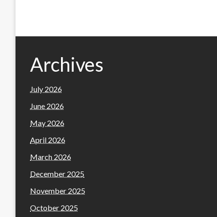
Archives
July 2026
June 2026
May 2026
April 2026
March 2026
December 2025
November 2025
October 2025