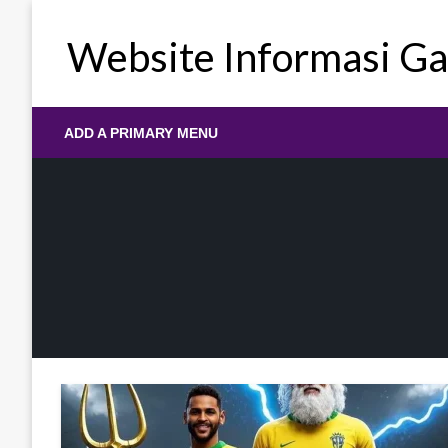
Skip
to
Website Informasi G
content
ADD A PRIMARY MENU