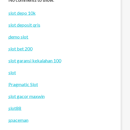
slot depo 10k
slot deposit qris
demo slot
slot bet 200
slot garansi kekalahan 100
slot
Pragmatic Slot
slot gacor maxwin
slot88
spaceman