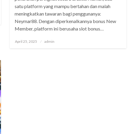
satu platform yang mampu bertahan dan malah
meningkatkan tawaran bagi penggunanya:
Neymar88. Dengan diperkenalkannya bonus New
Member, platform ini berusaha slot bonus…
Posted
April 25, 2025
admin
on