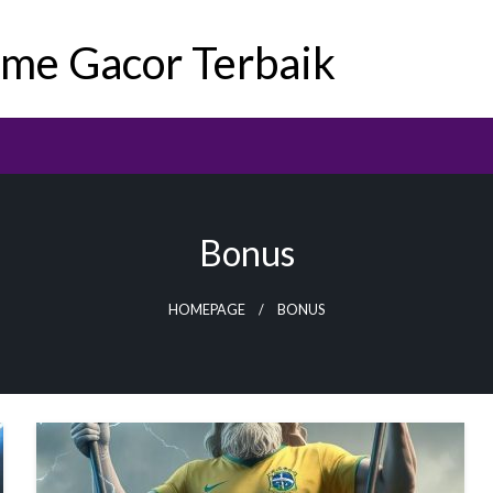
ame Gacor Terbaik
Bonus
HOMEPAGE
BONUS