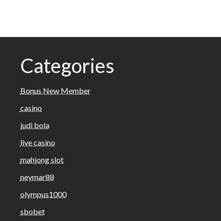
Categories
Bonus New Member
casino
judi bola
live casino
mahjong slot
neymar88
olympus1000
sbobet