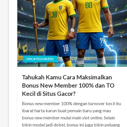
UNCATEGORIZED
Tahukah Kamu Cara Maksimalkan
Bonus New Member 100% dan TO
Kecil di Situs Gacor?
Bonus new member 100% dengan turnover kecil itu
ibarat harta karun buat pemain baru yang mau
bonus new member mulai main slot online. Selain
bikin modal jadi dobel, bonus ini juga bikin peluang