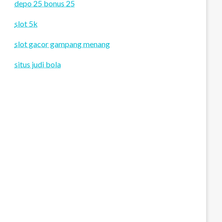
depo 25 bonus 25
slot 5k
slot gacor gampang menang
situs judi bola