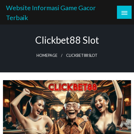
Skip
Website Informasi Game Gacor
to
Terbaik
content
Clickbet88 Slot
HOMEPAGE
CLICKBET88 SLOT