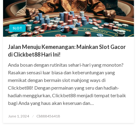
SLOT
Jalan Menuju Kemenangan: Mainkan Slot Gacor
di Clickbet88 Hari Ini!
Anda bosan dengan rutinitas sehari-hari yang monoton?
Rasakan sensasi luar biasa dan keberuntungan yang
memikat dengan bermain slot mahjong ways di
Clickbet88! Dengan permainan yang seru dan hadiah-
hadiah menggiurkan, Clickbet88 menjadi tempat terbaik
bagi Anda yang haus akan keseruan dan…
Posted
June 1, 2024
Cb888456418
on