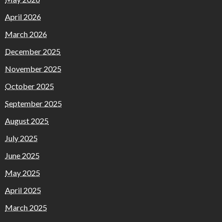
April 2026
March 2026
December 2025
November 2025
October 2025
September 2025
August 2025
July 2025
June 2025
May 2025
April 2025
March 2025