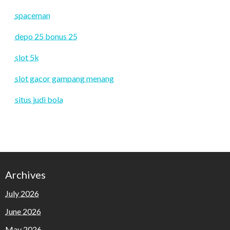
spaceman
depo 25 bonus 25
slot 5k
slot gacor gampang menang
situs judi bola
Archives
July 2026
June 2026
May 2026