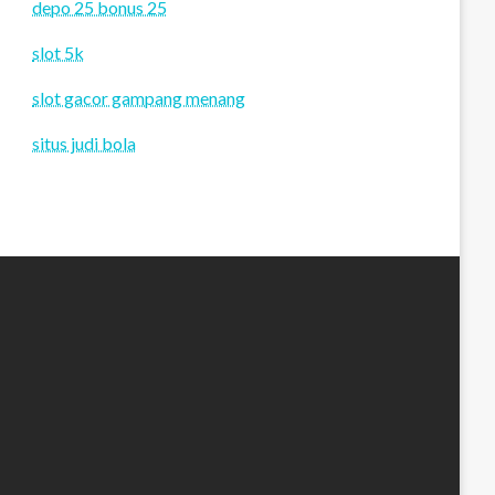
depo 25 bonus 25
slot 5k
slot gacor gampang menang
situs judi bola