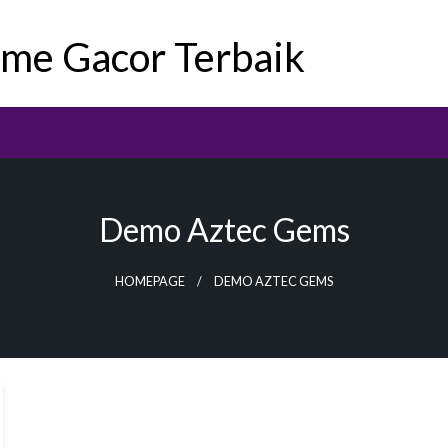
ame Gacor Terbaik
Demo Aztec Gems
HOMEPAGE
DEMO AZTEC GEMS