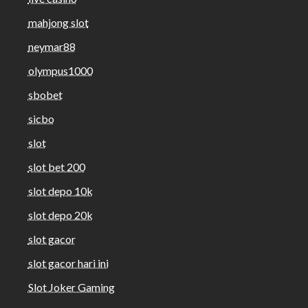
mahjong slot
neymar88
olympus1000
sbobet
sicbo
slot
slot bet 200
slot depo 10k
slot depo 20k
slot gacor
slot gacor hari ini
Slot Joker Gaming