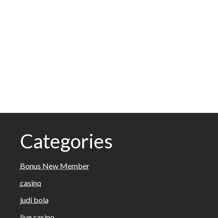
Categories
Bonus New Member
casino
judi bola
live casino