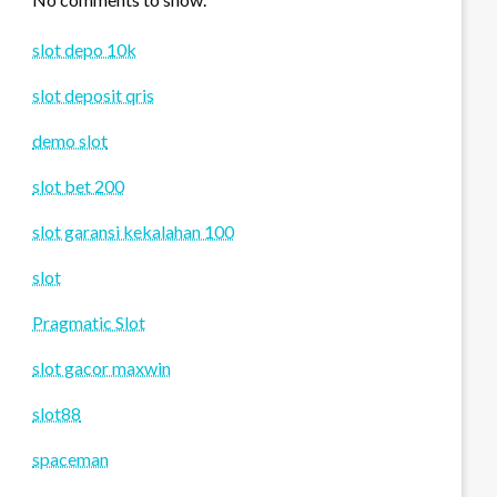
slot depo 10k
slot deposit qris
demo slot
slot bet 200
slot garansi kekalahan 100
slot
Pragmatic Slot
slot gacor maxwin
slot88
spaceman