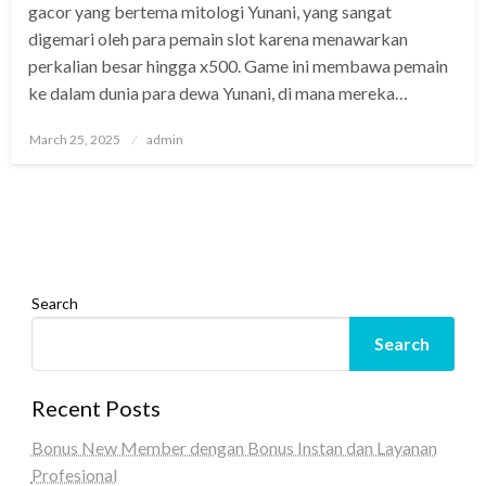
gacor yang bertema mitologi Yunani, yang sangat
digemari oleh para pemain slot karena menawarkan
perkalian besar hingga x500. Game ini membawa pemain
ke dalam dunia para dewa Yunani, di mana mereka…
Posted
March 25, 2025
admin
on
Search
Search
Recent Posts
Bonus New Member dengan Bonus Instan dan Layanan
Profesional