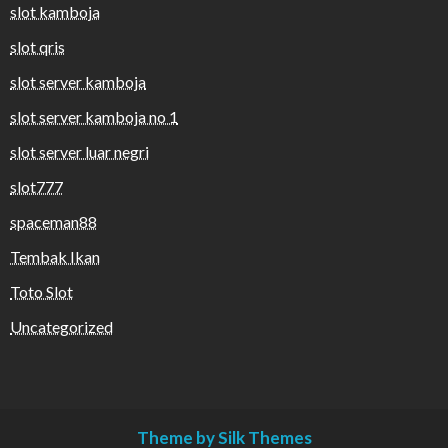
slot kamboja
slot qris
slot server kamboja
slot server kamboja no 1
slot server luar negri
slot777
spaceman88
Tembak Ikan
Toto Slot
Uncategorized
Theme by Silk Themes