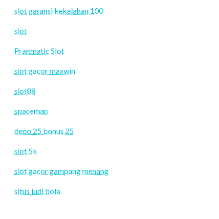
slot garansi kekalahan 100
slot
Pragmatic Slot
slot gacor maxwin
slot88
spaceman
depo 25 bonus 25
slot 5k
slot gacor gampang menang
situs judi bola