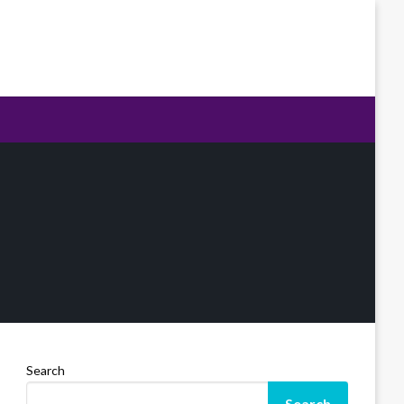
Search
Search