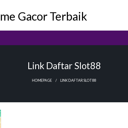
ame Gacor Terbaik
Link Daftar Slot88
HOMEPAGE
LINK DAFTAR SLOT88