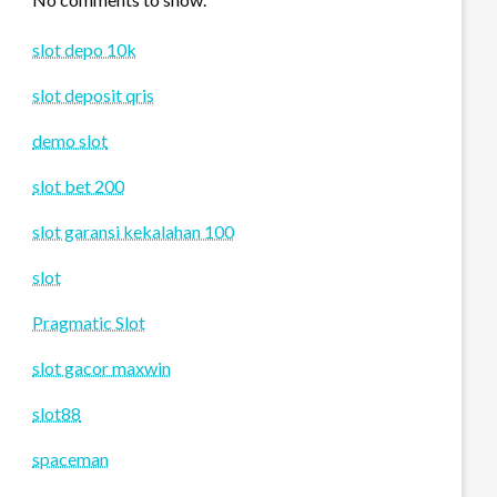
slot depo 10k
slot deposit qris
demo slot
slot bet 200
slot garansi kekalahan 100
slot
Pragmatic Slot
slot gacor maxwin
slot88
spaceman