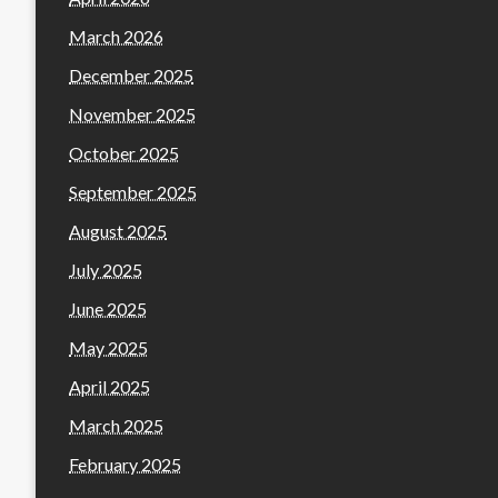
March 2026
December 2025
November 2025
October 2025
September 2025
August 2025
July 2025
June 2025
May 2025
April 2025
March 2025
February 2025