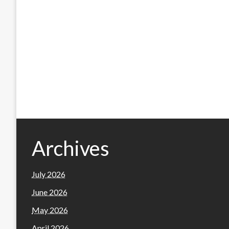
Archives
July 2026
June 2026
May 2026
April 2026