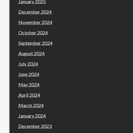
January 2025
December 2024
November 2024
October 2024
September 2024
August 2024
July 2024
June 2024
May 2024
April 2024
March 2024
January 2024
December 2023