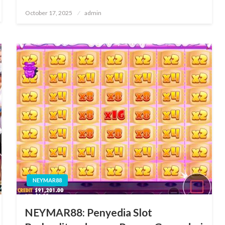
Posted
October 17, 2025
admin
on
NEYMAR88
NEYMAR88: Penyedia Slot