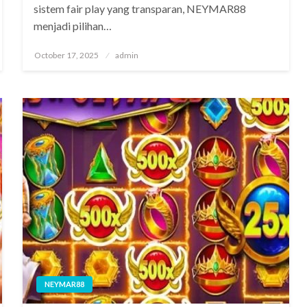
sistem fair play yang transparan, NEYMAR88
menjadi pilihan…
Posted
October 17, 2025
admin
on
NEYMAR88