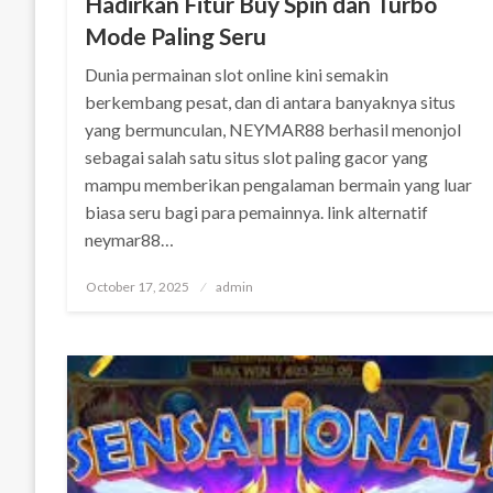
Hadirkan Fitur Buy Spin dan Turbo
Mode Paling Seru
Dunia permainan slot online kini semakin
berkembang pesat, dan di antara banyaknya situs
yang bermunculan, NEYMAR88 berhasil menonjol
sebagai salah satu situs slot paling gacor yang
mampu memberikan pengalaman bermain yang luar
biasa seru bagi para pemainnya. link alternatif
neymar88…
Posted
October 17, 2025
admin
on