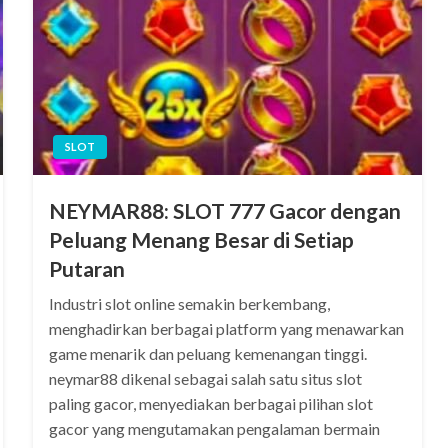
SLOT
NEYMAR88: SLOT 777 Gacor dengan
Peluang Menang Besar di Setiap
Putaran
Industri slot online semakin berkembang,
menghadirkan berbagai platform yang menawarkan
game menarik dan peluang kemenangan tinggi.
neymar88 dikenal sebagai salah satu situs slot
paling gacor, menyediakan berbagai pilihan slot
gacor yang mengutamakan pengalaman bermain