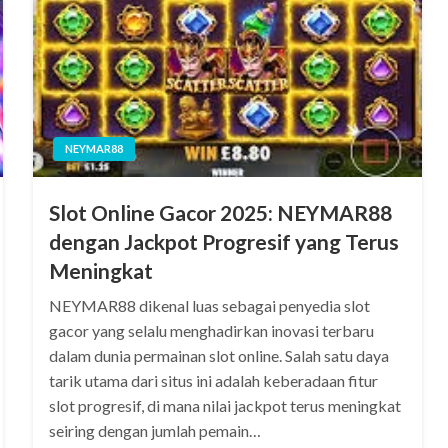
NEYMAR88
Slot Online Gacor 2025: NEYMAR88
dengan Jackpot Progresif yang Terus
Meningkat
NEYMAR88 dikenal luas sebagai penyedia slot
gacor yang selalu menghadirkan inovasi terbaru
dalam dunia permainan slot online. Salah satu daya
tarik utama dari situs ini adalah keberadaan fitur
slot progresif, di mana nilai jackpot terus meningkat
seiring dengan jumlah pemain…