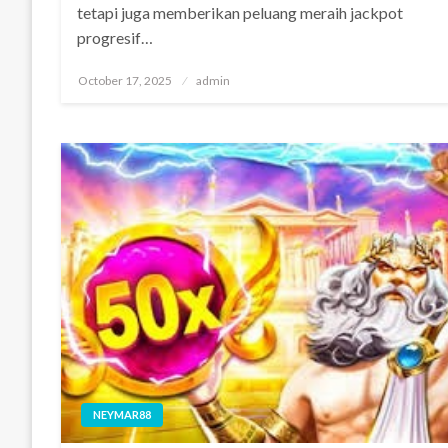
tetapi juga memberikan peluang meraih jackpot
progresif…
Posted
October 17, 2025
admin
on
NEYMAR88