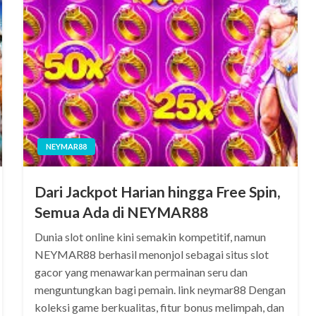
NEYMAR88
Dari Jackpot Harian hingga Free Spin,
Semua Ada di NEYMAR88
Dunia slot online kini semakin kompetitif, namun
NEYMAR88 berhasil menonjol sebagai situs slot
gacor yang menawarkan permainan seru dan
menguntungkan bagi pemain. link neymar88 Dengan
koleksi game berkualitas, fitur bonus melimpah, dan