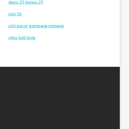
depo 25 bonus 25
slot 5k
slot gacor gampang menang
situs judi bola