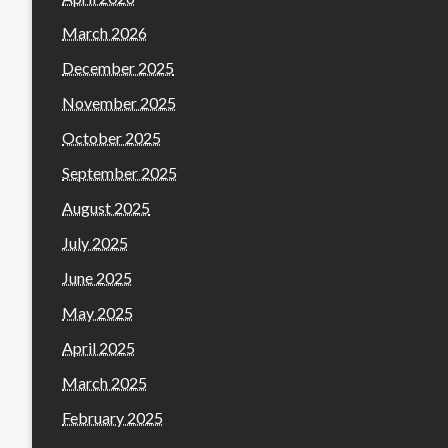
March 2026
December 2025
November 2025
October 2025
September 2025
August 2025
July 2025
June 2025
May 2025
April 2025
March 2025
February 2025