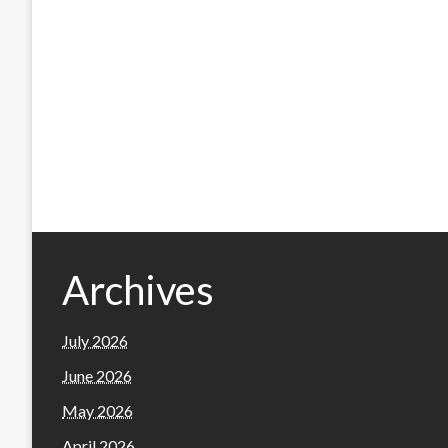
Archives
July 2026
June 2026
May 2026
April 2026