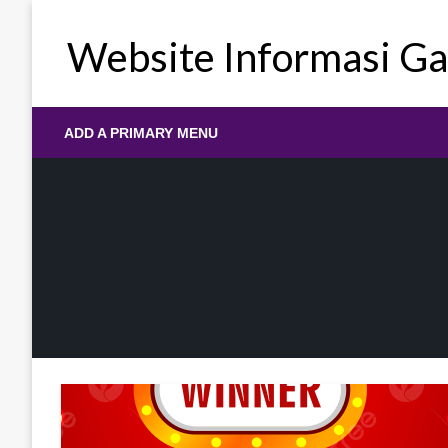
Skip
to
Website Informasi G
content
ADD A PRIMARY MENU