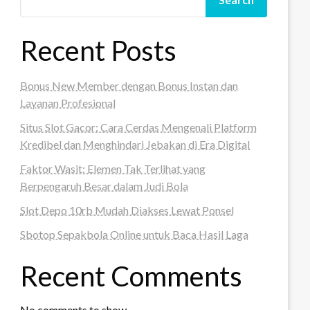
Recent Posts
Bonus New Member dengan Bonus Instan dan
Layanan Profesional
Situs Slot Gacor: Cara Cerdas Mengenali Platform
Kredibel dan Menghindari Jebakan di Era Digital
Faktor Wasit: Elemen Tak Terlihat yang
Berpengaruh Besar dalam Judi Bola
Slot Depo 10rb Mudah Diakses Lewat Ponsel
Sbotop Sepakbola Online untuk Baca Hasil Laga
Recent Comments
No comments to show.