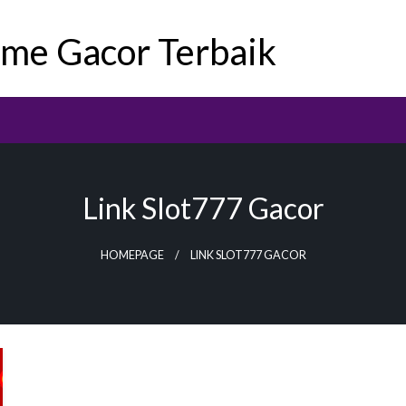
ame Gacor Terbaik
Link Slot777 Gacor
HOMEPAGE
LINK SLOT777 GACOR