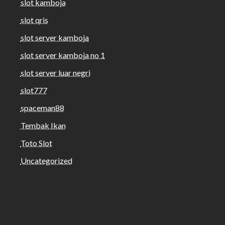
slot kamboja
slot qris
slot server kamboja
slot server kamboja no 1
slot server luar negri
slot777
spaceman88
Tembak Ikan
Toto Slot
Uncategorized