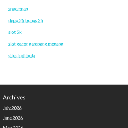
spaceman
depo 25 bonus 25
slot 5k
slot gacor gampang menang
situs judi bola
Archives
July 2026
June 2026
May 2026