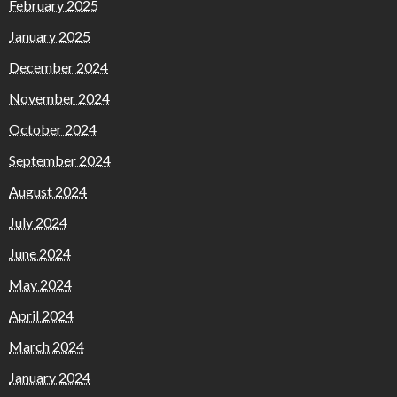
February 2025
January 2025
December 2024
November 2024
October 2024
September 2024
August 2024
July 2024
June 2024
May 2024
April 2024
March 2024
January 2024