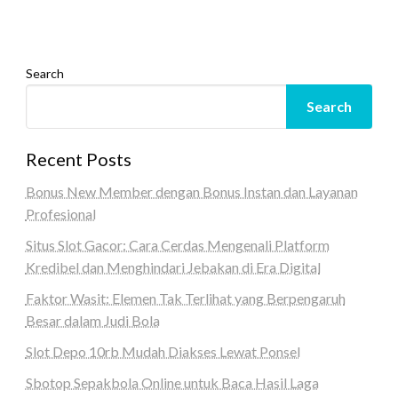
Search
Search
Recent Posts
Bonus New Member dengan Bonus Instan dan Layanan
Profesional
Situs Slot Gacor: Cara Cerdas Mengenali Platform
Kredibel dan Menghindari Jebakan di Era Digital
Faktor Wasit: Elemen Tak Terlihat yang Berpengaruh
Besar dalam Judi Bola
Slot Depo 10rb Mudah Diakses Lewat Ponsel
Sbotop Sepakbola Online untuk Baca Hasil Laga