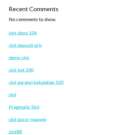
Recent Comments
No comments to show.
slot depo 10k
slot deposit qris
demo slot
slot bet 200
slot garansi kekalahan 100
slot
Pragmatic Slot
slot gacor maxwin
slot88