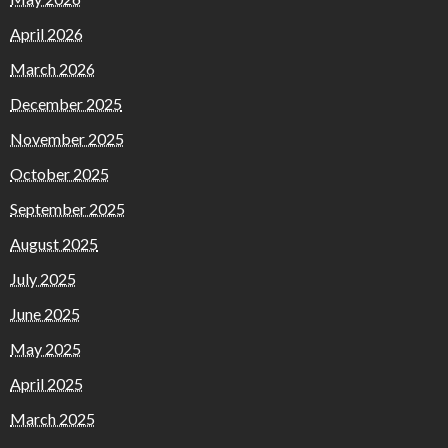
April 2026
March 2026
December 2025
November 2025
October 2025
September 2025
August 2025
July 2025
June 2025
May 2025
April 2025
March 2025