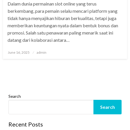
Dalam dunia permainan slot online yang terus
berkembang, para pemain selalu mencari platform yang
tidak hanya menyajikan hiburan berkualitas, tetapi juga
memberikan keuntungan nyata dalam bentuk bonus dan
promosi. Salah satu penawaran paling menarik saat ini
datang dari kolaborasi antara…
Posted
June 16, 2025
admin
on
Search
Search
Recent Posts