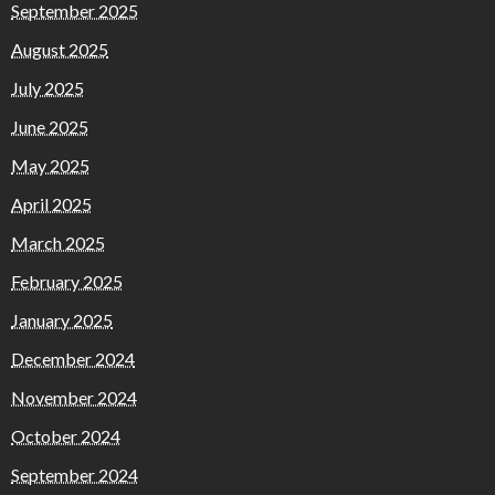
September 2025
August 2025
July 2025
June 2025
May 2025
April 2025
March 2025
February 2025
January 2025
December 2024
November 2024
October 2024
September 2024