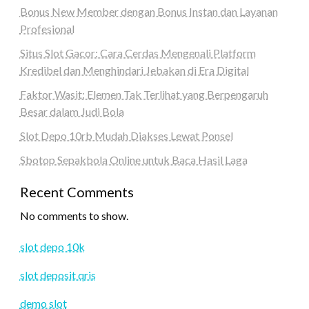
Bonus New Member dengan Bonus Instan dan Layanan
Profesional
Situs Slot Gacor: Cara Cerdas Mengenali Platform
Kredibel dan Menghindari Jebakan di Era Digital
Faktor Wasit: Elemen Tak Terlihat yang Berpengaruh
Besar dalam Judi Bola
Slot Depo 10rb Mudah Diakses Lewat Ponsel
Sbotop Sepakbola Online untuk Baca Hasil Laga
Recent Comments
No comments to show.
slot depo 10k
slot deposit qris
demo slot