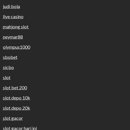
judi bola
live casino
mahjong slot
neymar88
olympus1000
sbobet
sicbo
slot
slot bet 200
slot depo 10k
slot depo 20k
slot gacor
slot gacor hari ini