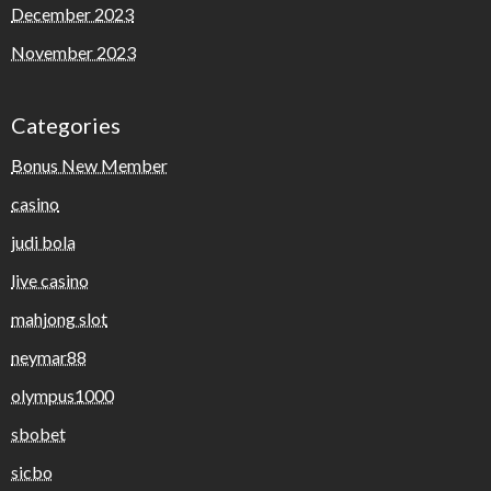
December 2023
November 2023
Categories
Bonus New Member
casino
judi bola
live casino
mahjong slot
neymar88
olympus1000
sbobet
sicbo