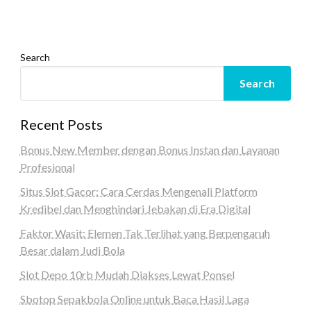
Search
Search
Recent Posts
Bonus New Member dengan Bonus Instan dan Layanan
Profesional
Situs Slot Gacor: Cara Cerdas Mengenali Platform
Kredibel dan Menghindari Jebakan di Era Digital
Faktor Wasit: Elemen Tak Terlihat yang Berpengaruh
Besar dalam Judi Bola
Slot Depo 10rb Mudah Diakses Lewat Ponsel
Sbotop Sepakbola Online untuk Baca Hasil Laga