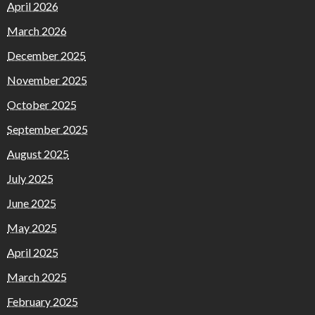
April 2026
March 2026
December 2025
November 2025
October 2025
September 2025
August 2025
July 2025
June 2025
May 2025
April 2025
March 2025
February 2025