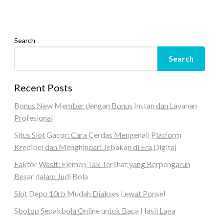
Search
Search
Recent Posts
Bonus New Member dengan Bonus Instan dan Layanan
Profesional
Situs Slot Gacor: Cara Cerdas Mengenali Platform
Kredibel dan Menghindari Jebakan di Era Digital
Faktor Wasit: Elemen Tak Terlihat yang Berpengaruh
Besar dalam Judi Bola
Slot Depo 10rb Mudah Diakses Lewat Ponsel
Sbotop Sepakbola Online untuk Baca Hasil Laga