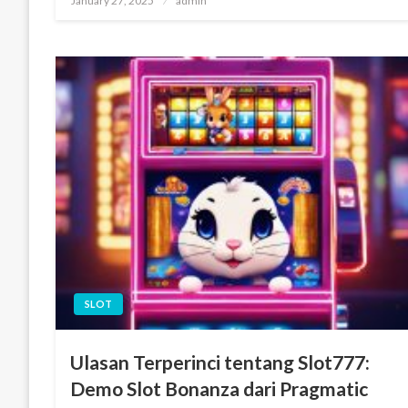
January 27, 2025
admin
on
SLOT
Ulasan Terperinci tentang Slot777:
Demo Slot Bonanza dari Pragmatic