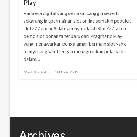
Play
Pada era digital yang semakin canggih seperti
sekarang ini, permainan slot online semakin populer.
slot777 gacor Salah satunya adalah Slot777, akun
demo slot bonanza terbaru dari Pragmatic Play
yang menawarkan pengalaman bermain slot yang
menyenangkan. Dengan menggunakan pola dadu
dalam…
Posted
May 30, 2024
Crb887452515
on
Archives