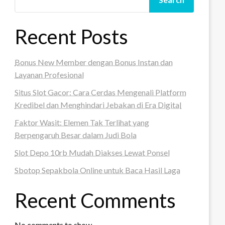
Recent Posts
Bonus New Member dengan Bonus Instan dan
Layanan Profesional
Situs Slot Gacor: Cara Cerdas Mengenali Platform
Kredibel dan Menghindari Jebakan di Era Digital
Faktor Wasit: Elemen Tak Terlihat yang
Berpengaruh Besar dalam Judi Bola
Slot Depo 10rb Mudah Diakses Lewat Ponsel
Sbotop Sepakbola Online untuk Baca Hasil Laga
Recent Comments
No comments to show.