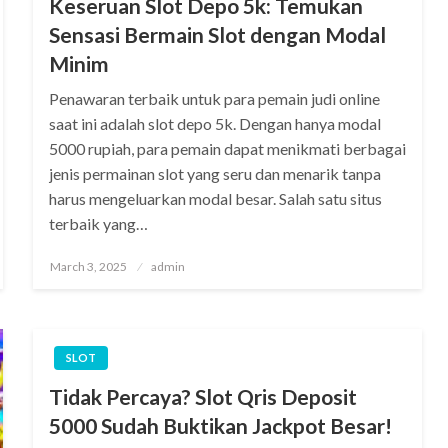
Keseruan Slot Depo 5k: Temukan
Sensasi Bermain Slot dengan Modal
Minim
Penawaran terbaik untuk para pemain judi online
saat ini adalah slot depo 5k. Dengan hanya modal
5000 rupiah, para pemain dapat menikmati berbagai
jenis permainan slot yang seru dan menarik tanpa
harus mengeluarkan modal besar. Salah satu situs
terbaik yang…
Posted
March 3, 2025
admin
on
SLOT
Tidak Percaya? Slot Qris Deposit
5000 Sudah Buktikan Jackpot Besar!