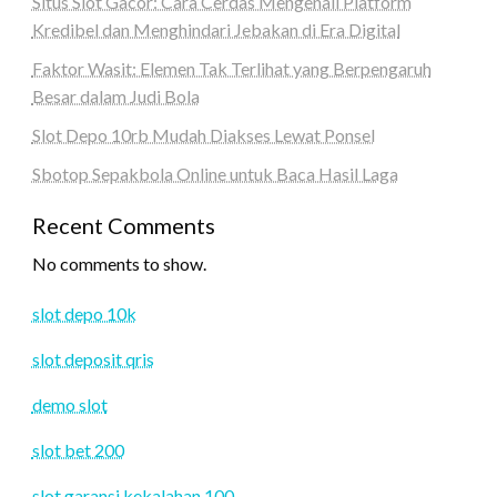
Situs Slot Gacor: Cara Cerdas Mengenali Platform
Kredibel dan Menghindari Jebakan di Era Digital
Faktor Wasit: Elemen Tak Terlihat yang Berpengaruh
Besar dalam Judi Bola
Slot Depo 10rb Mudah Diakses Lewat Ponsel
Sbotop Sepakbola Online untuk Baca Hasil Laga
Recent Comments
No comments to show.
slot depo 10k
slot deposit qris
demo slot
slot bet 200
slot garansi kekalahan 100