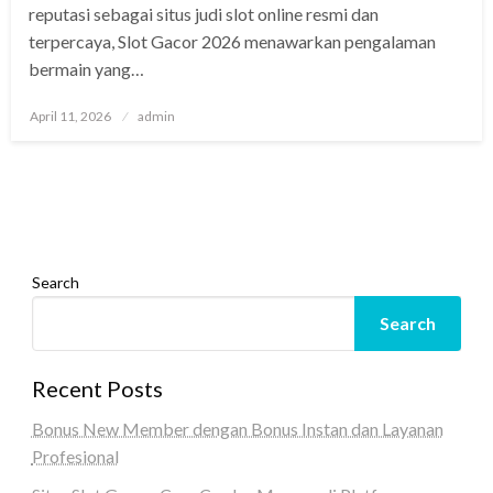
reputasi sebagai situs judi slot online resmi dan
terpercaya, Slot Gacor 2026 menawarkan pengalaman
bermain yang…
Posted
April 11, 2026
admin
on
Search
Search
Recent Posts
Bonus New Member dengan Bonus Instan dan Layanan
Profesional