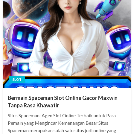
SLOT
Bermain Spaceman Slot Online Gacor Maxwin
Tanpa Rasa Khawatir
Situs Spaceman: Agen Slot Online Terbaik untuk Para
Pemain yang Mengincar Kemenangan Besar Situs
Spaceman merupakan salah satu situs judi online yang