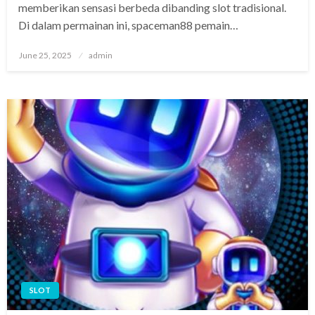
memberikan sensasi berbeda dibanding slot tradisional.
Di dalam permainan ini, spaceman88 pemain…
Posted
June 25, 2025
admin
on
SLOT