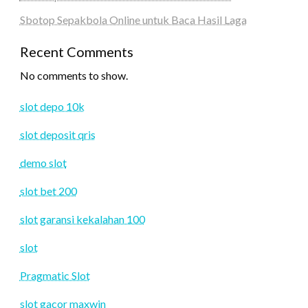
Sbotop Sepakbola Online untuk Baca Hasil Laga
Recent Comments
No comments to show.
slot depo 10k
slot deposit qris
demo slot
slot bet 200
slot garansi kekalahan 100
slot
Pragmatic Slot
slot gacor maxwin