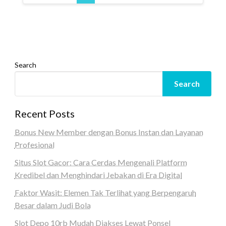
Search
Search
Recent Posts
Bonus New Member dengan Bonus Instan dan Layanan
Profesional
Situs Slot Gacor: Cara Cerdas Mengenali Platform
Kredibel dan Menghindari Jebakan di Era Digital
Faktor Wasit: Elemen Tak Terlihat yang Berpengaruh
Besar dalam Judi Bola
Slot Depo 10rb Mudah Diakses Lewat Ponsel