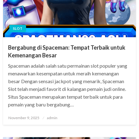
SLOT
Bergabung di Spaceman: Tempat Terbaik untuk
Kemenangan Besar
Spaceman adalah salah satu permainan slot populer yang
menawarkan kesempatan untuk meraih kemenangan
besar Dengan sensasi jackpot yang menarik, Spaceman
Slot telah menjadi favorit di kalangan pemain judi online.
Situs Spaceman merupakan tempat terbaik untuk para
pemain yang baru bergabung…
Posted
November 9, 2025
admin
on