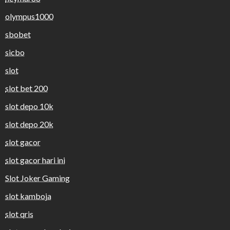
olympus1000
sbobet
sicbo
slot
slot bet 200
slot depo 10k
slot depo 20k
slot gacor
slot gacor hari ini
Slot Joker Gaming
slot kamboja
slot qris