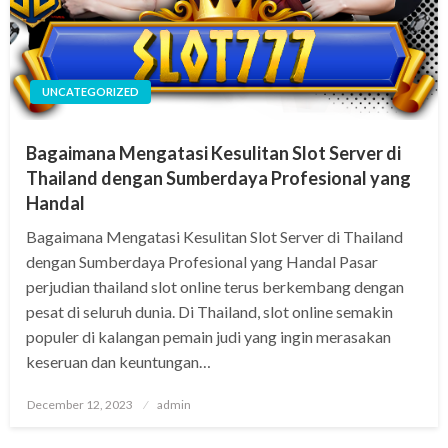
UNCATEGORIZED
Bagaimana Mengatasi Kesulitan Slot Server di
Thailand dengan Sumberdaya Profesional yang
Handal
Bagaimana Mengatasi Kesulitan Slot Server di Thailand
dengan Sumberdaya Profesional yang Handal Pasar
perjudian thailand slot online terus berkembang dengan
pesat di seluruh dunia. Di Thailand, slot online semakin
populer di kalangan pemain judi yang ingin merasakan
keseruan dan keuntungan…
Posted
December 12, 2023
admin
on