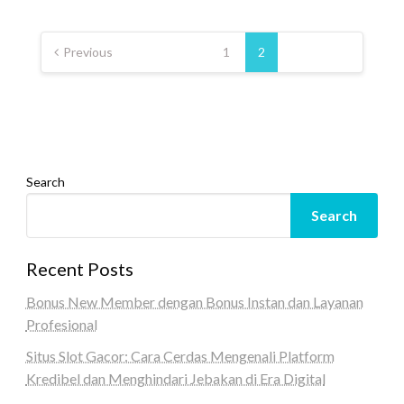
Posts
pagination
Previous
1
2
Search
Search
Recent Posts
Bonus New Member dengan Bonus Instan dan Layanan
Profesional
Situs Slot Gacor: Cara Cerdas Mengenali Platform
Kredibel dan Menghindari Jebakan di Era Digital