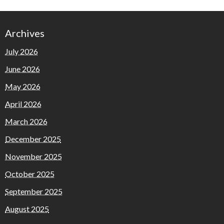
Archives
July 2026
June 2026
May 2026
April 2026
March 2026
December 2025
November 2025
October 2025
September 2025
August 2025