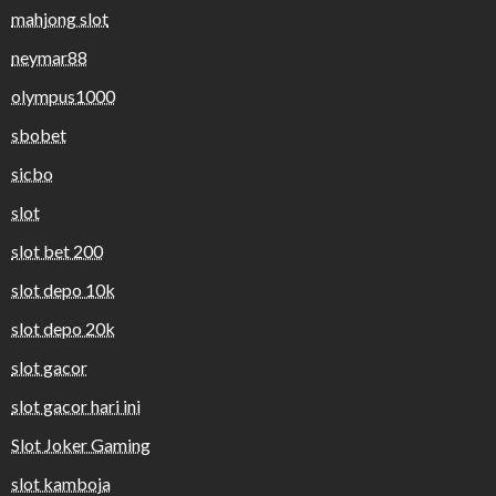
mahjong slot
neymar88
olympus1000
sbobet
sicbo
slot
slot bet 200
slot depo 10k
slot depo 20k
slot gacor
slot gacor hari ini
Slot Joker Gaming
slot kamboja