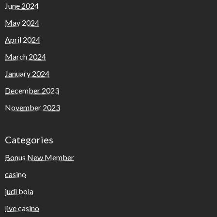
June 2024
May 2024
April 2024
March 2024
January 2024
December 2023
November 2023
Categories
Bonus New Member
casino
judi bola
live casino