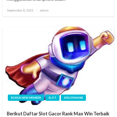
Posted
September 8, 2025
admin
on
BONUS NEW MEMBER
SLOT
SPACEMAN88
Berikut Daftar Slot Gacor Rank Max Win Terbaik