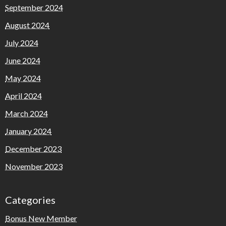
September 2024
August 2024
July 2024
June 2024
May 2024
April 2024
March 2024
January 2024
December 2023
November 2023
Categories
Bonus New Member