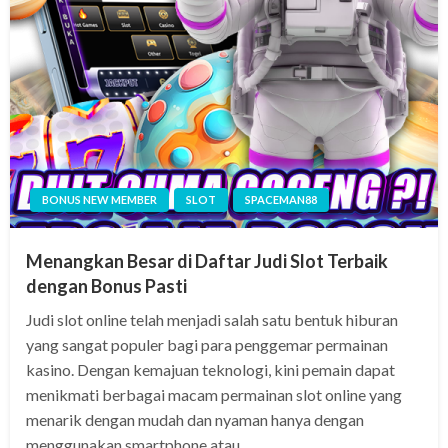
BONUS NEW MEMBER
SLOT
SPACEMAN88
Menangkan Besar di Daftar Judi Slot Terbaik
dengan Bonus Pasti
Judi slot online telah menjadi salah satu bentuk hiburan
yang sangat populer bagi para penggemar permainan
kasino. Dengan kemajuan teknologi, kini pemain dapat
menikmati berbagai macam permainan slot online yang
menarik dengan mudah dan nyaman hanya dengan
menggunakan smartphone atau…