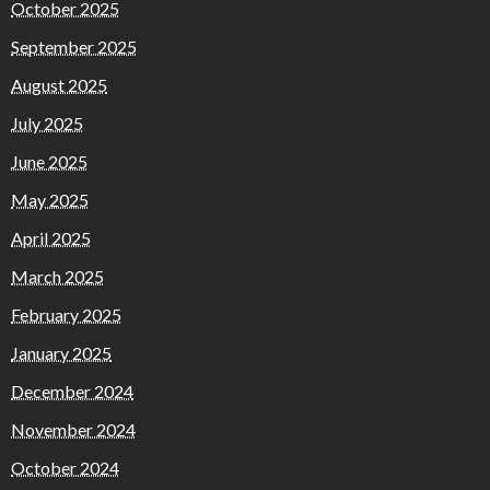
October 2025
September 2025
August 2025
July 2025
June 2025
May 2025
April 2025
March 2025
February 2025
January 2025
December 2024
November 2024
October 2024