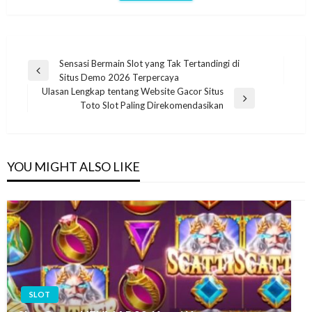
Post
Sensasi Bermain Slot yang Tak Tertandingi di
Previous
Situs Demo 2026 Terpercaya
navigation
Post
Ulasan Lengkap tentang Website Gacor Situs
Next
Toto Slot Paling Direkomendasikan
Post
YOU MIGHT ALSO LIKE
SLOT