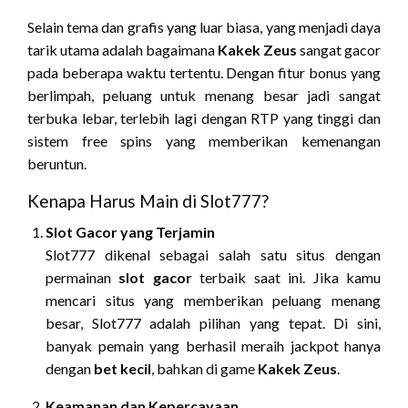
Selain tema dan grafis yang luar biasa, yang menjadi daya
tarik utama adalah bagaimana
Kakek Zeus
sangat gacor
pada beberapa waktu tertentu. Dengan fitur bonus yang
berlimpah, peluang untuk menang besar jadi sangat
terbuka lebar, terlebih lagi dengan RTP yang tinggi dan
sistem free spins yang memberikan kemenangan
beruntun.
Kenapa Harus Main di Slot777?
Slot Gacor yang Terjamin
Slot777 dikenal sebagai salah satu situs dengan
permainan
slot gacor
terbaik saat ini. Jika kamu
mencari situs yang memberikan peluang menang
besar, Slot777 adalah pilihan yang tepat. Di sini,
banyak pemain yang berhasil meraih jackpot hanya
dengan
bet kecil
, bahkan di game
Kakek Zeus
.
Keamanan dan Kepercayaan