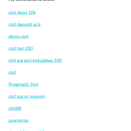
slot depo 10k
slot deposit qris
demo slot
slot bet 200
slot garansi kekalahan 100
slot
Pragmatic Slot
slot gacor maxwin
slot88
spaceman