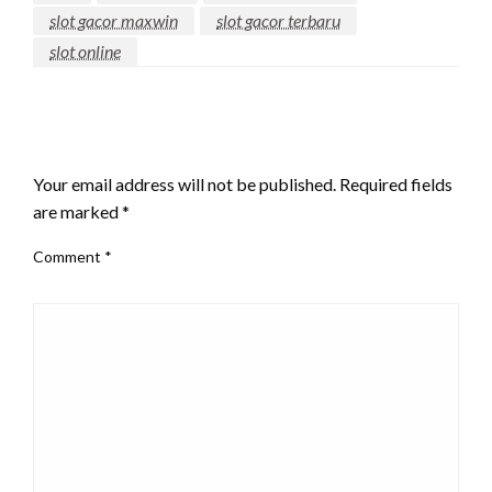
slot gacor maxwin
slot gacor terbaru
slot online
LEAVE A RESPONSE
Your email address will not be published.
Required fields
are marked
*
Comment
*