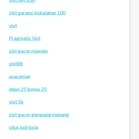
slot garansi kekalahan 100
slot
Pragmatic Slot
slot gacor maxwin
slot88
spaceman
depo 25 bonus 25
slot 5k
slot gacor gampang menang
situs judi bola