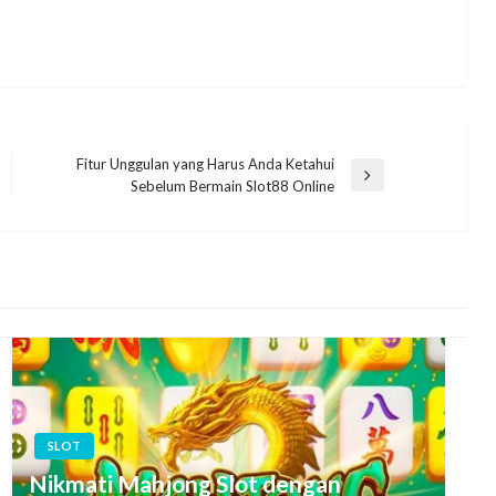
Fitur Unggulan yang Harus Anda Ketahui
Next
Sebelum Bermain Slot88 Online
Post
SLOT
Nikmati Mahjong Slot dengan