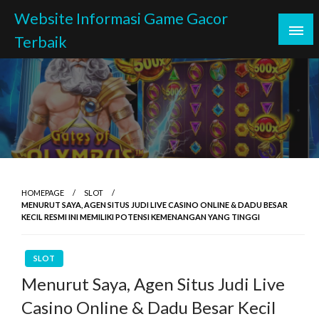
Skip
Website Informasi Game Gacor
to
Terbaik
content
HOMEPAGE
SLOT
MENURUT SAYA, AGEN SITUS JUDI LIVE CASINO ONLINE & DADU BESAR
KECIL RESMI INI MEMILIKI POTENSI KEMENANGAN YANG TINGGI
SLOT
Menurut Saya, Agen Situs Judi Live
Casino Online & Dadu Besar Kecil