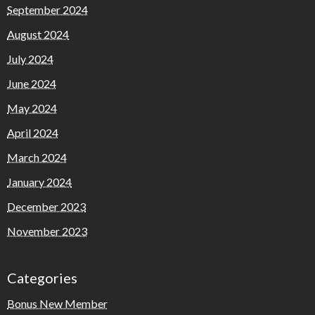
September 2024
August 2024
July 2024
June 2024
May 2024
April 2024
March 2024
January 2024
December 2023
November 2023
Categories
Bonus New Member