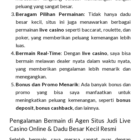
peluang yang sangat besar.
Beragam Pilihan Permainan
: Tidak hanya dadu
besar kecil, situs ini juga menawarkan berbagai
permainan
live casino
seperti baccarat, roulette, dan
poker, yang memberikan peluang kemenangan lebih
luas.
Bermain Real-Time
: Dengan
live casino
, saya bisa
bermain melawan dealer nyata dalam waktu nyata,
yang memberikan pengalaman lebih menarik dan
menegangkan.
Bonus dan Promo Menarik
: Ada banyak bonus dan
promo yang bisa saya manfaatkan untuk
meningkatkan peluang kemenangan, seperti
bonus
deposit
,
bonus cashback
, dan lainnya.
Pengalaman Bermain di Agen Situs Judi Live
Casino Online & Dadu Besar Kecil Resmi
Setelah bermain, saya merasa sangat puas dengan