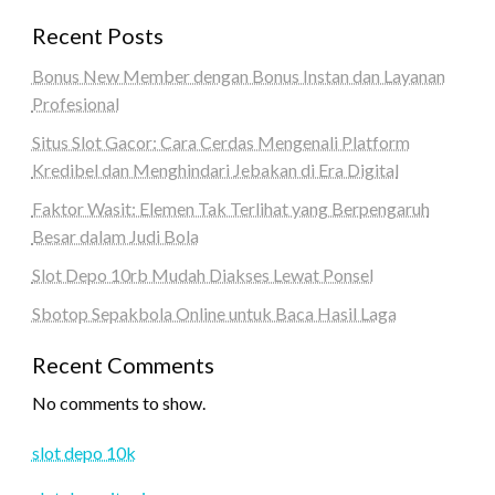
Recent Posts
Bonus New Member dengan Bonus Instan dan Layanan
Profesional
Situs Slot Gacor: Cara Cerdas Mengenali Platform
Kredibel dan Menghindari Jebakan di Era Digital
Faktor Wasit: Elemen Tak Terlihat yang Berpengaruh
Besar dalam Judi Bola
Slot Depo 10rb Mudah Diakses Lewat Ponsel
Sbotop Sepakbola Online untuk Baca Hasil Laga
Recent Comments
No comments to show.
slot depo 10k