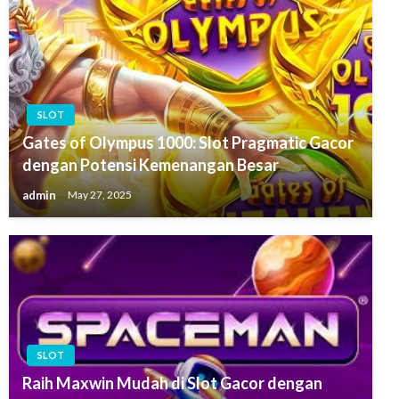
SLOT
Gates of Olympus 1000: Slot Pragmatic Gacor
dengan Potensi Kemenangan Besar
admin
May 27, 2025
SLOT
Raih Maxwin Mudah di Slot Gacor dengan