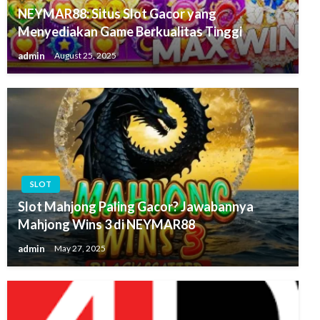
NEYMAR88: Situs Slot Gacor yang
Menyediakan Game Berkualitas Tinggi
admin
August 25, 2025
SLOT
Slot Mahjong Paling Gacor? Jawabannya
Mahjong Wins 3 di NEYMAR88
admin
May 27, 2025