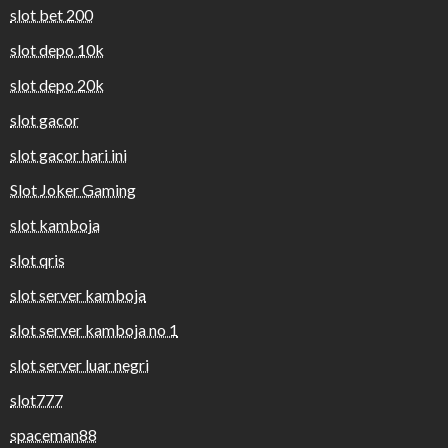
slot bet 200
slot depo 10k
slot depo 20k
slot gacor
slot gacor hari ini
Slot Joker Gaming
slot kamboja
slot qris
slot server kamboja
slot server kamboja no 1
slot server luar negri
slot777
spaceman88