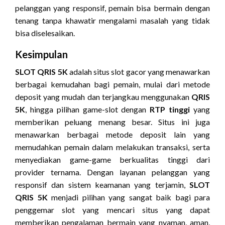
pelanggan yang responsif, pemain bisa bermain dengan
tenang tanpa khawatir mengalami masalah yang tidak
bisa diselesaikan.
Kesimpulan
SLOT QRIS 5K
adalah situs slot gacor yang menawarkan
berbagai kemudahan bagi pemain, mulai dari metode
deposit yang mudah dan terjangkau menggunakan
QRIS
5K
, hingga pilihan game-slot dengan
RTP tinggi
yang
memberikan peluang menang besar. Situs ini juga
menawarkan berbagai metode deposit lain yang
memudahkan pemain dalam melakukan transaksi, serta
menyediakan game-game berkualitas tinggi dari
provider ternama. Dengan layanan pelanggan yang
responsif dan sistem keamanan yang terjamin,
SLOT
QRIS 5K
menjadi pilihan yang sangat baik bagi para
penggemar slot yang mencari situs yang dapat
memberikan pengalaman bermain yang nyaman, aman,