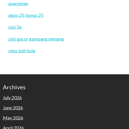
spaceman
depo 25 bonus 25
slot 5k
slot gacor gampang menang
situs judi bola
Archives
July 2026
June 2026
May 2026
April 2026