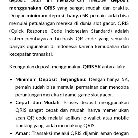
menggunakan QRIS
yang sangat mudah dan praktis.
Dengan
minimum deposit hanya 5K
, pemain sudah bisa
memulai petualangan mereka di dunia slot gacor. QRIS
(Quick Response Code Indonesian Standard) adalah
sistem pembayaran berbasis QR code yang semakin
banyak digunakan di Indonesia karena kemudahan dan
kecepatan transaksi.
Keunggulan deposit menggunakan
QRIS 5K
antara lain:
Minimum Deposit Terjangkau
: Dengan hanya 5K,
pemain sudah bisa memulai permainan dan mencoba
peruntungan mereka di game-game slot gacor.
Cepat dan Mudah
: Proses deposit menggunakan
QRIS sangat cepat dan mudah, hanya memerlukan
scan QR code melalui aplikasi e-wallet atau mobile
banking yang sudah mendukung QRIS.
Aman
: Transaksi melalui QRIS dijamin aman dengan