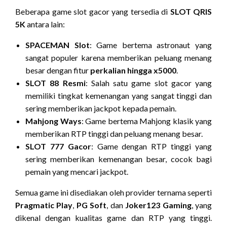
Beberapa game slot gacor yang tersedia di
SLOT QRIS
5K
antara lain:
SPACEMAN Slot
: Game bertema astronaut yang
sangat populer karena memberikan peluang menang
besar dengan fitur
perkalian hingga x5000
.
SLOT 88 Resmi
: Salah satu game slot gacor yang
memiliki tingkat kemenangan yang sangat tinggi dan
sering memberikan jackpot kepada pemain.
Mahjong Ways
: Game bertema Mahjong klasik yang
memberikan RTP tinggi dan peluang menang besar.
SLOT 777 Gacor
: Game dengan RTP tinggi yang
sering memberikan kemenangan besar, cocok bagi
pemain yang mencari jackpot.
Semua game ini disediakan oleh provider ternama seperti
Pragmatic Play
,
PG Soft
, dan
Joker123 Gaming
, yang
dikenal dengan kualitas game dan RTP yang tinggi.