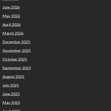
June 2026
May 2026
April 2026
March 2026
December 2025
November 2025
October 2025
September 2025
August 2025
July 2025
June 2025
May 2025