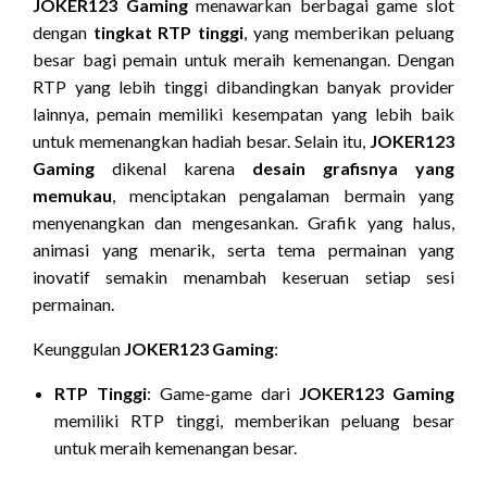
JOKER123 Gaming
menawarkan berbagai game slot
dengan
tingkat RTP tinggi
, yang memberikan peluang
besar bagi pemain untuk meraih kemenangan. Dengan
RTP yang lebih tinggi dibandingkan banyak provider
lainnya, pemain memiliki kesempatan yang lebih baik
untuk memenangkan hadiah besar. Selain itu,
JOKER123
Gaming
dikenal karena
desain grafisnya yang
memukau
, menciptakan pengalaman bermain yang
menyenangkan dan mengesankan. Grafik yang halus,
animasi yang menarik, serta tema permainan yang
inovatif semakin menambah keseruan setiap sesi
permainan.
Keunggulan
JOKER123 Gaming
:
RTP Tinggi
: Game-game dari
JOKER123 Gaming
memiliki RTP tinggi, memberikan peluang besar
untuk meraih kemenangan besar.