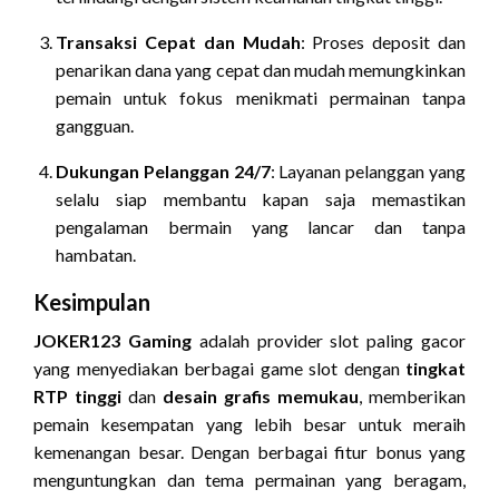
Transaksi Cepat dan Mudah
: Proses deposit dan
penarikan dana yang cepat dan mudah memungkinkan
pemain untuk fokus menikmati permainan tanpa
gangguan.
Dukungan Pelanggan 24/7
: Layanan pelanggan yang
selalu siap membantu kapan saja memastikan
pengalaman bermain yang lancar dan tanpa
hambatan.
Kesimpulan
JOKER123 Gaming
adalah provider slot paling gacor
yang menyediakan berbagai game slot dengan
tingkat
RTP tinggi
dan
desain grafis memukau
, memberikan
pemain kesempatan yang lebih besar untuk meraih
kemenangan besar. Dengan berbagai fitur bonus yang
menguntungkan dan tema permainan yang beragam,