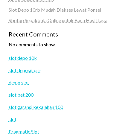
Slot Depo 10rb Mudah Diakses Lewat Ponsel
Sbotop Sepakbola Online untuk Baca Hasil Laga
Recent Comments
No comments to show.
slot depo 10k
slot deposit qris
demo slot
slot bet 200
slot garansi kekalahan 100
slot
Pragmatic Slot