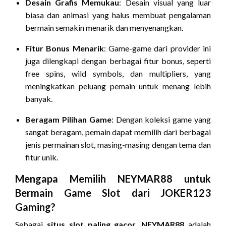
Desain Grafis Memukau
: Desain visual yang luar
biasa dan animasi yang halus membuat pengalaman
bermain semakin menarik dan menyenangkan.
Fitur Bonus Menarik
: Game-game dari provider ini
juga dilengkapi dengan berbagai fitur bonus, seperti
free spins, wild symbols, dan multipliers, yang
meningkatkan peluang pemain untuk menang lebih
banyak.
Beragam Pilihan Game
: Dengan koleksi game yang
sangat beragam, pemain dapat memilih dari berbagai
jenis permainan slot, masing-masing dengan tema dan
fitur unik.
Mengapa Memilih NEYMAR88 untuk
Bermain Game Slot dari JOKER123
Gaming?
Sebagai
situs slot paling gacor
,
NEYMAR88
adalah