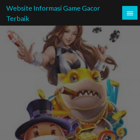
Skip
Website Informasi Game Gacor
to
Terbaik
content