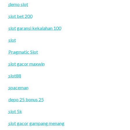
demo slot
slot bet 200
slot garansi kekalahan 100
slot
Pragmatic Slot
slot gacor maxwin
slot88
spaceman
depo 25 bonus 25
slot 5k
slot gacor gampang menang