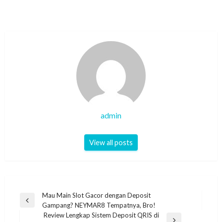
admin
View all posts
Post
Mau Main Slot Gacor dengan Deposit
Previous
Gampang? NEYMAR8 Tempatnya, Bro!
navigation
Post
Review Lengkap Sistem Deposit QRIS di