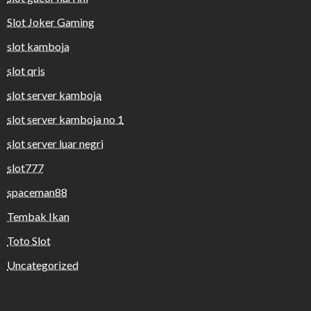
Slot Joker Gaming
slot kamboja
slot qris
slot server kamboja
slot server kamboja no 1
slot server luar negri
slot777
spaceman88
Tembak Ikan
Toto Slot
Uncategorized