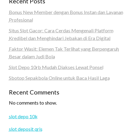
Recent Posts
Bonus New Member dengan Bonus Instan dan Layanan
Profesional
Situs Slot Gacor: Cara Cerdas Mengenali Platform
Kredibel dan Menghindari Jebakan di Era Digital
Faktor Wasit: Elemen Tak Terlihat yang Berpengaruh
Besar dalam Judi Bola
Slot Depo 10rb Mudah Diakses Lewat Ponsel
Sbotop Sepakbola Online untuk Baca Hasil Laga
Recent Comments
No comments to show.
slot depo 10k
slot deposit qris