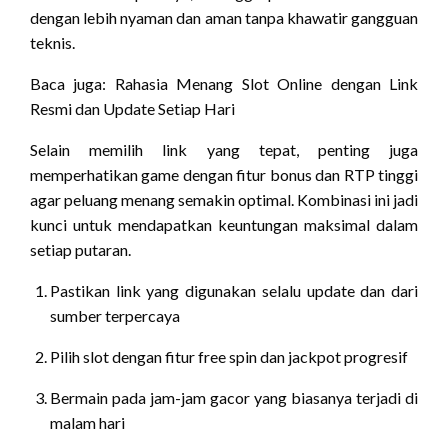
dengan lebih nyaman dan aman tanpa khawatir gangguan
teknis.
Baca juga: Rahasia Menang Slot Online dengan Link
Resmi dan Update Setiap Hari
Selain memilih link yang tepat, penting juga
memperhatikan game dengan fitur bonus dan RTP tinggi
agar peluang menang semakin optimal. Kombinasi ini jadi
kunci untuk mendapatkan keuntungan maksimal dalam
setiap putaran.
Pastikan link yang digunakan selalu update dan dari
sumber terpercaya
Pilih slot dengan fitur free spin dan jackpot progresif
Bermain pada jam-jam gacor yang biasanya terjadi di
malam hari