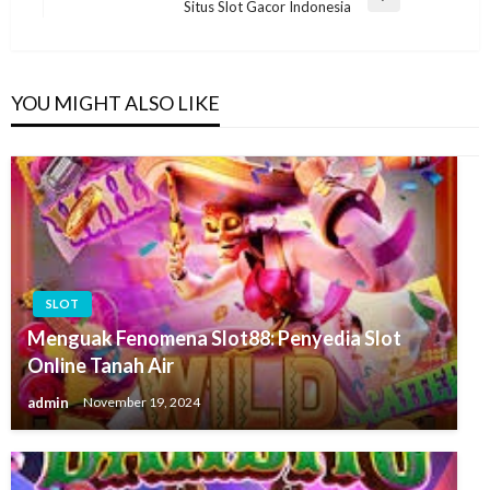
Next
Situs Slot Gacor Indonesia
Post
YOU MIGHT ALSO LIKE
SLOT
Menguak Fenomena Slot88: Penyedia Slot
Online Tanah Air
admin
November 19, 2024