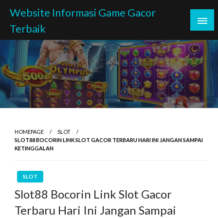
Skip
Website Informasi Game Gacor
to
Terbaik
content
HOMEPAGE
SLOT
SLOT88 BOCORIN LINK SLOT GACOR TERBARU HARI INI JANGAN SAMPAI
KETINGGALAN
SLOT
Slot88 Bocorin Link Slot Gacor
Terbaru Hari Ini Jangan Sampai