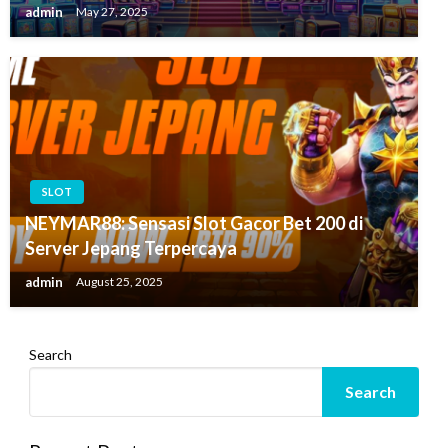
admin
May 27, 2025
SLOT
NEYMAR88: Sensasi Slot Gacor Bet 200 di
Server Jepang Terpercaya
admin
August 25, 2025
Search
Search