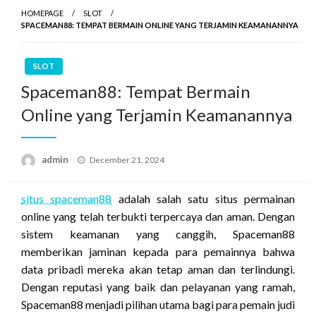
HOMEPAGE
SLOT
SPACEMAN88: TEMPAT BERMAIN ONLINE YANG TERJAMIN KEAMANANNYA
SLOT
Spaceman88: Tempat Bermain
Online yang Terjamin Keamanannya
Posted
admin
December 21, 2024
on
situs spaceman88
adalah salah satu situs permainan
online yang telah terbukti terpercaya dan aman. Dengan
sistem keamanan yang canggih, Spaceman88
memberikan jaminan kepada para pemainnya bahwa
data pribadi mereka akan tetap aman dan terlindungi.
Dengan reputasi yang baik dan pelayanan yang ramah,
Spaceman88 menjadi pilihan utama bagi para pemain judi