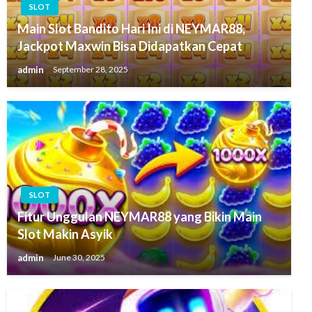
SLOT
Main Slot Bandito Hari Ini di NEYMAR88,
Jackpot Maxwin Bisa Didapatkan Cepat
admin
September 28, 2025
SLOT
Fitur Unggulan NEYMAR88 yang Bikin Main
Slot Makin Asyik
admin
June 30, 2025