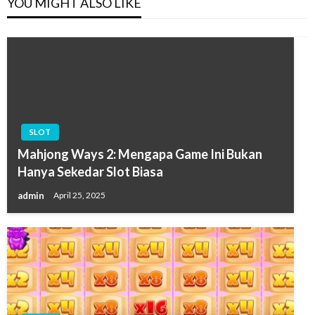
YOU MIGHT ALSO LIKE
SLOT
Mahjong Ways 2: Mengapa Game Ini Bukan
Hanya Sekedar Slot Biasa
admin
April 25, 2025