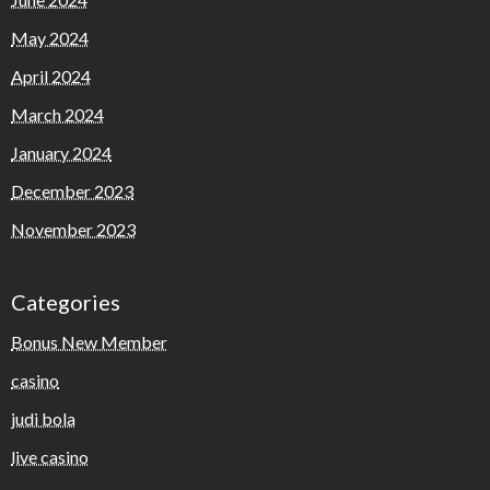
May 2024
April 2024
March 2024
January 2024
December 2023
November 2023
Categories
Bonus New Member
casino
judi bola
live casino