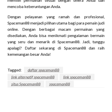
memilih permainan sesuai dengan selera Anda dan
mencoba keberuntungan Anda.
Dengan pelayanan yang ramah dan profesional,
Spaceman88 menjadi pilihan utama bagi para pemain judi
online. Dengan berbagai macam permainan yang
disediakan, Anda bisa menikmati pengalaman bermain
yang seru dan menarik di Spaceman88. Jadi, tunggu
apalagi? Daftar sekarang di Spaceman88 dan raih
kemenangan besar Anda!
Tagged:
daftar spaceman88
link alternatif spaceman88
link spaceman88
situs Spaceman88
spaceman88
LEAVE A RESPONSE