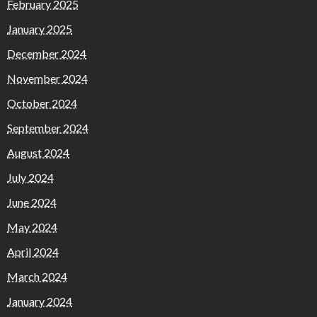
February 2025
January 2025
December 2024
November 2024
October 2024
September 2024
August 2024
July 2024
June 2024
May 2024
April 2024
March 2024
January 2024