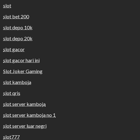
slot
slot bet 200
slot depo 10k
slot depo 20k
slot gacor
slot gacor hari ini
Slot Joker Gaming
slot kamboja
slot qris
slot server kamboja
slot server kamboja no 1
slot server luar negri
slot777