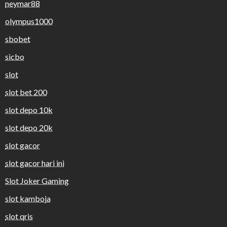
neymar88
olympus1000
sbobet
sicbo
slot
slot bet 200
slot depo 10k
slot depo 20k
slot gacor
slot gacor hari ini
Slot Joker Gaming
slot kamboja
slot qris