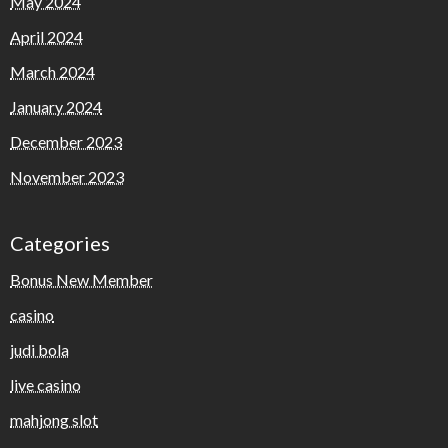
May 2024
April 2024
March 2024
January 2024
December 2023
November 2023
Categories
Bonus New Member
casino
judi bola
live casino
mahjong slot