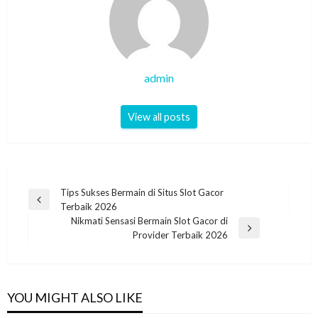
admin
View all posts
Post
Tips Sukses Bermain di Situs Slot Gacor
Previous
Terbaik 2026
navigation
Post
Nikmati Sensasi Bermain Slot Gacor di
Next
Provider Terbaik 2026
Post
YOU MIGHT ALSO LIKE