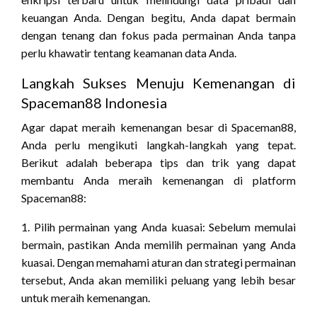
keuangan Anda. Dengan begitu, Anda dapat bermain
dengan tenang dan fokus pada permainan Anda tanpa
perlu khawatir tentang keamanan data Anda.
Langkah Sukses Menuju Kemenangan di
Spaceman88 Indonesia
Agar dapat meraih kemenangan besar di Spaceman88,
Anda perlu mengikuti langkah-langkah yang tepat.
Berikut adalah beberapa tips dan trik yang dapat
membantu Anda meraih kemenangan di platform
Spaceman88:
1. Pilih permainan yang Anda kuasai: Sebelum memulai
bermain, pastikan Anda memilih permainan yang Anda
kuasai. Dengan memahami aturan dan strategi permainan
tersebut, Anda akan memiliki peluang yang lebih besar
untuk meraih kemenangan.