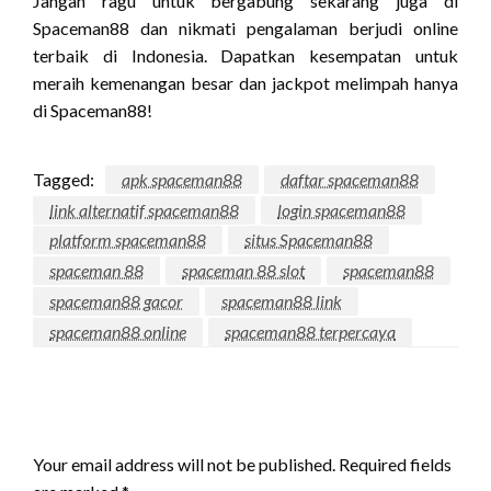
Jangan ragu untuk bergabung sekarang juga di
Spaceman88 dan nikmati pengalaman berjudi online
terbaik di Indonesia. Dapatkan kesempatan untuk
meraih kemenangan besar dan jackpot melimpah hanya
di Spaceman88!
Tagged:
apk spaceman88
daftar spaceman88
link alternatif spaceman88
login spaceman88
platform spaceman88
situs Spaceman88
spaceman 88
spaceman 88 slot
spaceman88
spaceman88 gacor
spaceman88 link
spaceman88 online
spaceman88 terpercaya
LEAVE A RESPONSE
Your email address will not be published.
Required fields