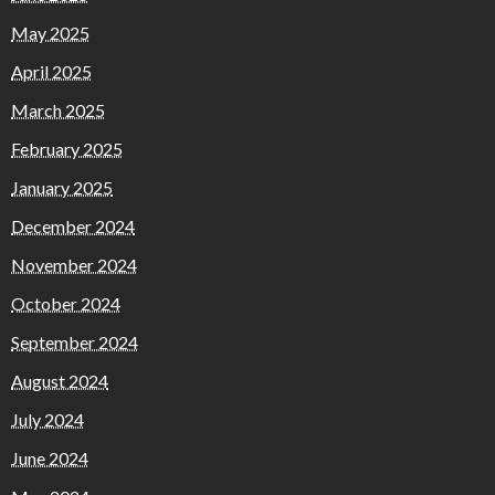
May 2025
April 2025
March 2025
February 2025
January 2025
December 2024
November 2024
October 2024
September 2024
August 2024
July 2024
June 2024