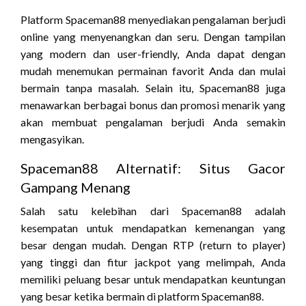
Platform Spaceman88 menyediakan pengalaman berjudi
online yang menyenangkan dan seru. Dengan tampilan
yang modern dan user-friendly, Anda dapat dengan
mudah menemukan permainan favorit Anda dan mulai
bermain tanpa masalah. Selain itu, Spaceman88 juga
menawarkan berbagai bonus dan promosi menarik yang
akan membuat pengalaman berjudi Anda semakin
mengasyikan.
Spaceman88 Alternatif: Situs Gacor
Gampang Menang
Salah satu kelebihan dari Spaceman88 adalah
kesempatan untuk mendapatkan kemenangan yang
besar dengan mudah. Dengan RTP (return to player)
yang tinggi dan fitur jackpot yang melimpah, Anda
memiliki peluang besar untuk mendapatkan keuntungan
yang besar ketika bermain di platform Spaceman88.