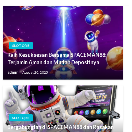
SLOT QRIS
Raih Kesuksesan Bersama SPACEMAN88:
Terjamin Aman dan Mudah Depositnya
admin
August 20, 2025
SLOT QRIS
Bergabunglah di SPACEMAN88 dan Rasakan