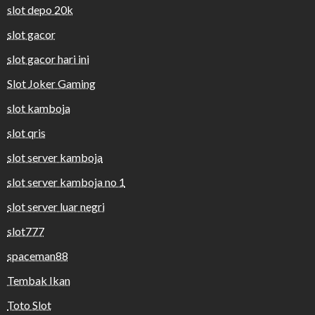
slot depo 20k
slot gacor
slot gacor hari ini
Slot Joker Gaming
slot kamboja
slot qris
slot server kamboja
slot server kamboja no 1
slot server luar negri
slot777
spaceman88
Tembak Ikan
Toto Slot