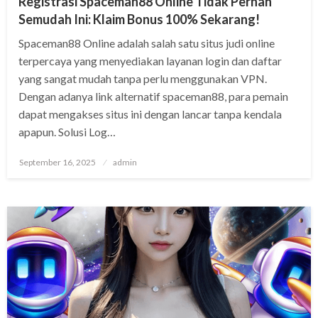
Registrasi Spaceman88 Online Tidak Pernah
Semudah Ini: Klaim Bonus 100% Sekarang!
Spaceman88 Online adalah salah satu situs judi online
terpercaya yang menyediakan layanan login dan daftar
yang sangat mudah tanpa perlu menggunakan VPN.
Dengan adanya link alternatif spaceman88, para pemain
dapat mengakses situs ini dengan lancar tanpa kendala
apapun. Solusi Log…
Posted
September 16, 2025
admin
on