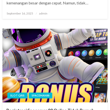
kemenangan besar dengan cepat. Namun, tidak…
Posted
September 16, 2025
admin
on
SLOT QRIS
SPACEMAN88