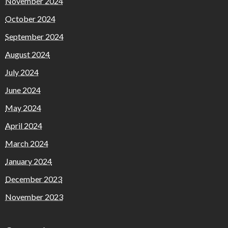
November 2024
October 2024
September 2024
August 2024
July 2024
June 2024
May 2024
April 2024
March 2024
January 2024
December 2023
November 2023