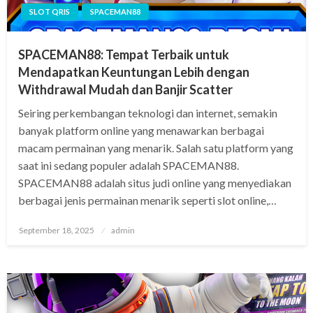
SLOT QRIS
SPACEMAN88
SPACEMAN88: Tempat Terbaik untuk
Mendapatkan Keuntungan Lebih dengan
Withdrawal Mudah dan Banjir Scatter
Seiring perkembangan teknologi dan internet, semakin
banyak platform online yang menawarkan berbagai
macam permainan yang menarik. Salah satu platform yang
saat ini sedang populer adalah SPACEMAN88.
SPACEMAN88 adalah situs judi online yang menyediakan
berbagai jenis permainan menarik seperti slot online,…
Posted
September 18, 2025
admin
on