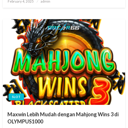
Posted
February 4, 2025
admin
on
SLOT
Maxwin Lebih Mudah dengan Mahjong Wins 3 di
OLYMPUS1000