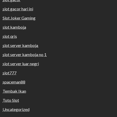
slot gacor hari ini
Slot Joker Gaming
slot kamboja
slot qris
slot server kamboja
slot server kamboja no 1
slot server luar negri
slot777
spaceman88
Tembak Ikan
Toto Slot
Uncategorized