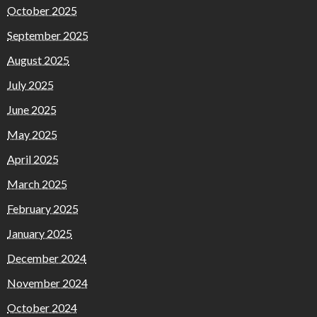
October 2025
September 2025
August 2025
July 2025
June 2025
May 2025
April 2025
March 2025
February 2025
January 2025
December 2024
November 2024
October 2024