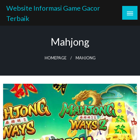
Skip
Website Informasi Game Gacor
to
Terbaik
content
Mahjong
HOMEPAGE
MAHJONG