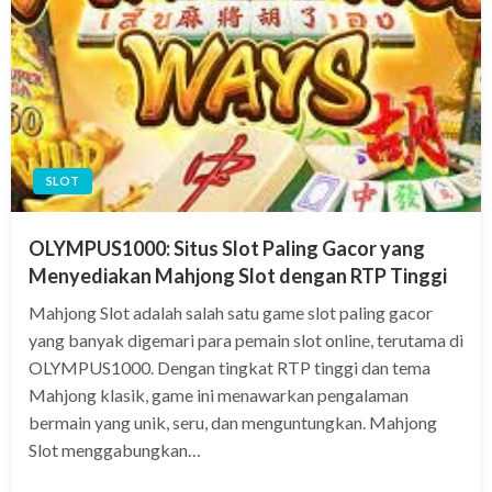
SLOT
OLYMPUS1000: Situs Slot Paling Gacor yang
Menyediakan Mahjong Slot dengan RTP Tinggi
Mahjong Slot adalah salah satu game slot paling gacor
yang banyak digemari para pemain slot online, terutama di
OLYMPUS1000. Dengan tingkat RTP tinggi dan tema
Mahjong klasik, game ini menawarkan pengalaman
bermain yang unik, seru, dan menguntungkan. Mahjong
Slot menggabungkan…