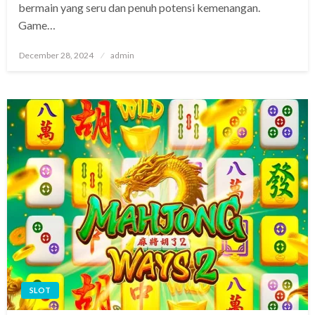
bermain yang seru dan penuh potensi kemenangan.
Game…
Posted
December 28, 2024
admin
on
SLOT