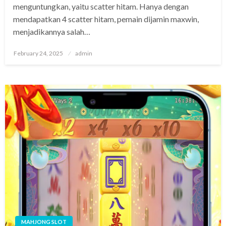
menguntungkan, yaitu scatter hitam. Hanya dengan
mendapatkan 4 scatter hitam, pemain dijamin maxwin,
menjadikannya salah…
Posted
February 24, 2025
admin
on
MAHJONG SLOT