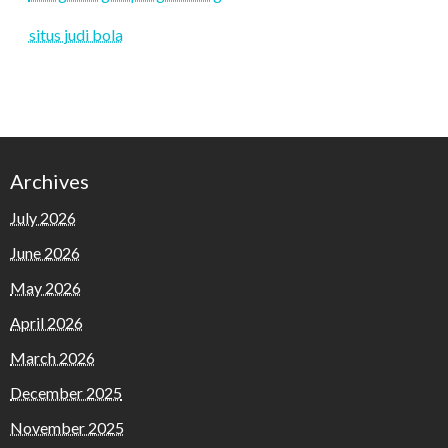
situs judi bola
Archives
July 2026
June 2026
May 2026
April 2026
March 2026
December 2025
November 2025