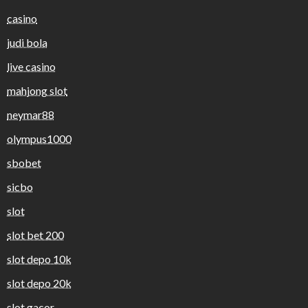
casino
judi bola
live casino
mahjong slot
neymar88
olympus1000
sbobet
sicbo
slot
slot bet 200
slot depo 10k
slot depo 20k
slot gacor