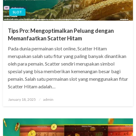
SLOT
Tips Pro: Mengoptimalkan Peluang dengan
Memanfaatkan Scatter Hitam
Pada dunia permainan slot online, Scatter Hitam
merupakan salah satu fitur yang paling banyak dinantikan
oleh para pemain. Scatter sendiri merupakan simbol
spesial yang bisa memberikan kemenangan besar bagi
pemain. Salah satu permainan slot yang menggunakan fitur
Scatter Hitam adalah…
Posted
January 18, 2025
admin
on