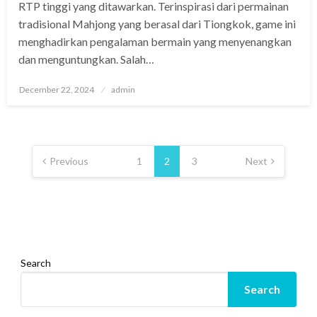
RTP tinggi yang ditawarkan. Terinspirasi dari permainan
tradisional Mahjong yang berasal dari Tiongkok, game ini
menghadirkan pengalaman bermain yang menyenangkan
dan menguntungkan. Salah…
Posted
December 22, 2024
admin
on
Posts
pagination
Previous
1
2
3
Next
Search
Search