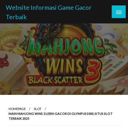
Skip
Website Informasi Game Gacor
to
Terbaik
content
HOMEPAGE
SLOT
MAIN MAHJONG WINS 3 LEBIH GACOR DI OLYMPUS1000, SITUS SLOT
TERBAIK 2025