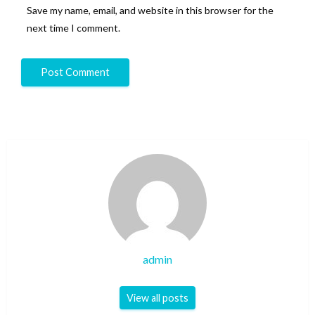
Save my name, email, and website in this browser for the
next time I comment.
admin
View all posts