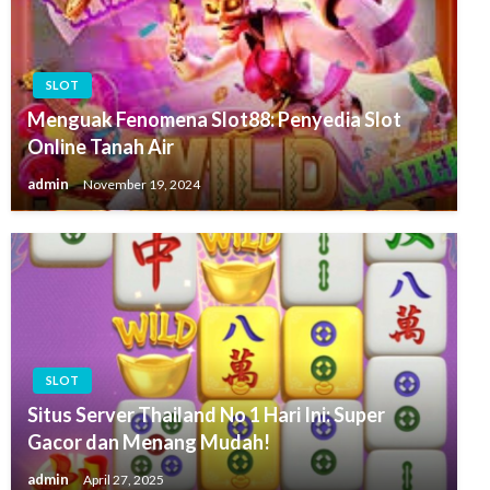
SLOT
Menguak Fenomena Slot88: Penyedia Slot
Online Tanah Air
admin
November 19, 2024
SLOT
Situs Server Thailand No 1 Hari Ini: Super
Gacor dan Menang Mudah!
admin
April 27, 2025