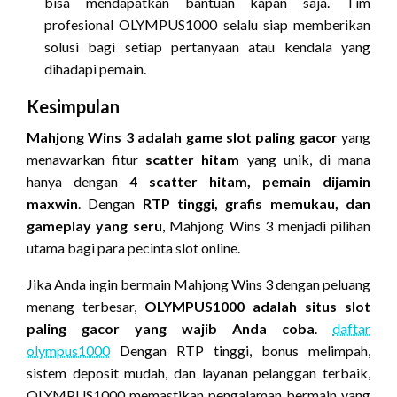
bisa mendapatkan bantuan kapan saja. Tim
profesional OLYMPUS1000 selalu siap memberikan
solusi bagi setiap pertanyaan atau kendala yang
dihadapi pemain.
Kesimpulan
Mahjong Wins 3 adalah game slot paling gacor
yang
menawarkan fitur
scatter hitam
yang unik, di mana
hanya dengan
4 scatter hitam, pemain dijamin
maxwin
. Dengan
RTP tinggi, grafis memukau, dan
gameplay yang seru
, Mahjong Wins 3 menjadi pilihan
utama bagi para pecinta slot online.
Jika Anda ingin bermain Mahjong Wins 3 dengan peluang
menang terbesar,
OLYMPUS1000 adalah situs slot
paling gacor yang wajib Anda coba
.
daftar
olympus1000
Dengan RTP tinggi, bonus melimpah,
sistem deposit mudah, dan layanan pelanggan terbaik,
OLYMPUS1000 memastikan pengalaman bermain yang