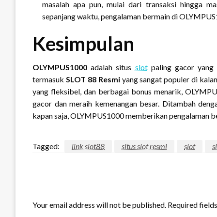
masalah apa pun, mulai dari transaksi hingga m
sepanjang waktu, pengalaman bermain di OLYMPUS1
Kesimpulan
OLYMPUS1000
adalah situs
slot
paling gacor yang
termasuk
SLOT 88 Resmi
yang sangat populer di kala
yang fleksibel, dan berbagai bonus menarik, OLYMPU
gacor dan meraih kemenangan besar. Ditambah den
kapan saja, OLYMPUS1000 memberikan pengalaman berm
Tagged:
link slot88
situs slot resmi
slot
s
LEAVE A RESPONSE
Your email address will not be published.
Required field