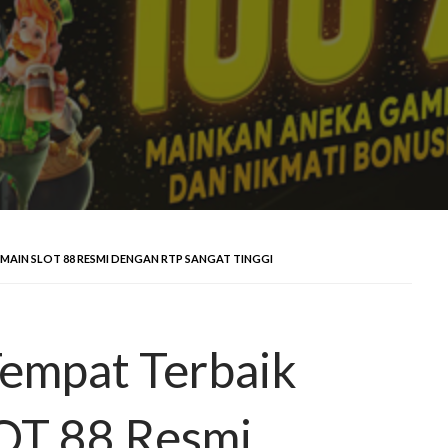
MAIN SLOT 88 RESMI DENGAN RTP SANGAT TINGGI
mpat Terbaik
OT 88 Resmi