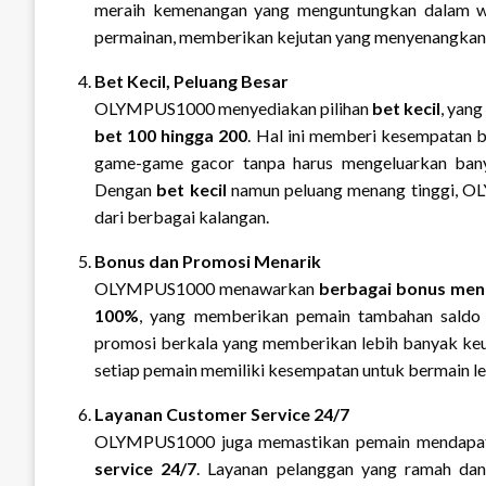
meraih kemenangan yang menguntungkan dalam wakt
permainan, memberikan kejutan yang menyenangkan se
Bet Kecil, Peluang Besar
OLYMPUS1000 menyediakan pilihan
bet kecil
, yan
bet 100 hingga 200
. Hal ini memberi kesempatan 
game-game gacor tanpa harus mengeluarkan bany
Dengan
bet kecil
namun peluang menang tinggi, O
dari berbagai kalangan.
Bonus dan Promosi Menarik
OLYMPUS1000 menawarkan
berbagai bonus men
100%
, yang memberikan pemain tambahan saldo u
promosi berkala yang memberikan lebih banyak keun
setiap pemain memiliki kesempatan untuk bermain l
Layanan Customer Service 24/7
OLYMPUS1000 juga memastikan pemain mendapat
service 24/7
. Layanan pelanggan yang ramah da