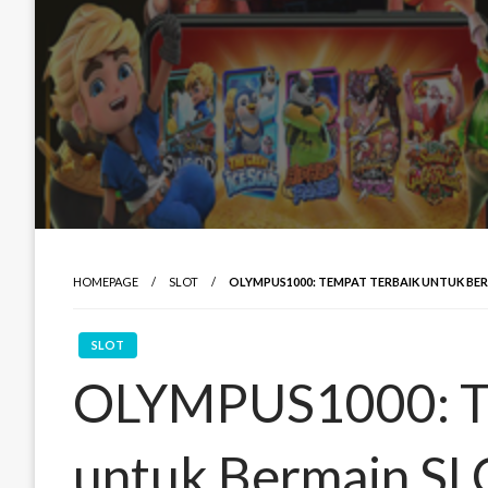
HOMEPAGE
SLOT
OLYMPUS1000: TEMPAT TERBAIK UNTUK BER
SLOT
OLYMPUS1000: Te
untuk Bermain SL