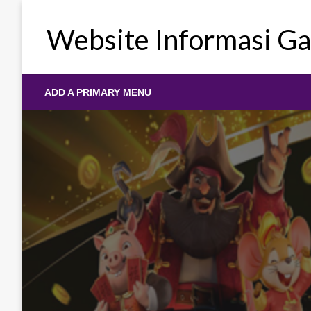
Skip
to
Website Informasi G
content
ADD A PRIMARY MENU