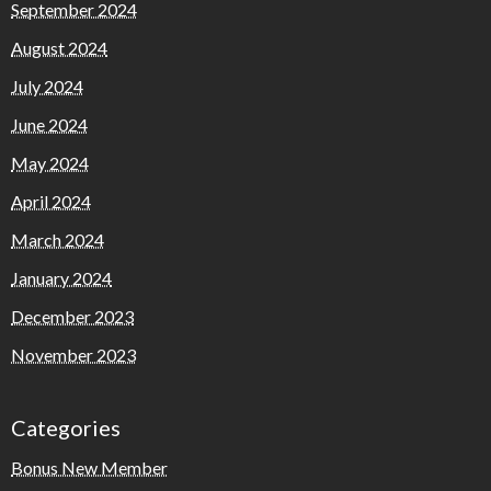
September 2024
August 2024
July 2024
June 2024
May 2024
April 2024
March 2024
January 2024
December 2023
November 2023
Categories
Bonus New Member