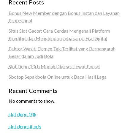
Recent Posts
Bonus New Member dengan Bonus Instan dan Layanan
Profesional
Situs Slot Gacor: Cara Cerdas Mengenali Platform
Kredibel dan Menghindari Jebakan di Era Digital
Faktor Wasit: Elemen Tak Terlihat yang Berpengaruh
Besar dalam Judi Bola
Slot Depo 10rb Mudah Diakses Lewat Ponsel
Sbotop Sepakbola Online untuk Baca Hasil Laga
Recent Comments
No comments to show.
slot depo 10k
slot deposit qris