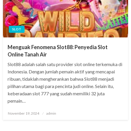
SLOT
Menguak Fenomena Slot88: Penyedia Slot
Online Tanah Air
Slot88 adalah salah satu provider slot online terkemuka di
Indonesia. Dengan jumlah pemain aktif yang mencapai
ribuan, tidaklah mengherankan bahwa Slot88 menjadi
pilihan utama bagi para pencinta judi online. Selain itu,
keberadaan slot 777 yang sudah memiliki 32 juta
pemain…
Posted
November 19, 2024
admin
on