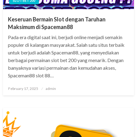
SLOT BET 200
Keseruan Bermain Slot dengan Taruhan
Maksimum di Spaceman88
Pada era digital saat ini, berjudi online menjadi semakin
populer di kalangan masyarakat. Salah satu situs terbaik
untuk berjudi adalah Spaceman88, yang menyediakan
berbagai permainan slot bet 200 yang menarik. Dengan
banyaknya variasi permainan dan kemudahan akses,
Spaceman88 slot 88…
Posted
February 17, 2025
admin
on