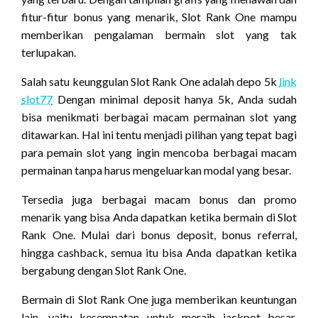
fitur-fitur bonus yang menarik, Slot Rank One mampu
memberikan pengalaman bermain slot yang tak
terlupakan.
Salah satu keunggulan Slot Rank One adalah depo 5k
link
slot77
Dengan minimal deposit hanya 5k, Anda sudah
bisa menikmati berbagai macam permainan slot yang
ditawarkan. Hal ini tentu menjadi pilihan yang tepat bagi
para pemain slot yang ingin mencoba berbagai macam
permainan tanpa harus mengeluarkan modal yang besar.
Tersedia juga berbagai macam bonus dan promo
menarik yang bisa Anda dapatkan ketika bermain di Slot
Rank One. Mulai dari bonus deposit, bonus referral,
hingga cashback, semua itu bisa Anda dapatkan ketika
bergabung dengan Slot Rank One.
Bermain di Slot Rank One juga memberikan keuntungan
lain, yaitu kesempatan untuk meraih jackpot besar.