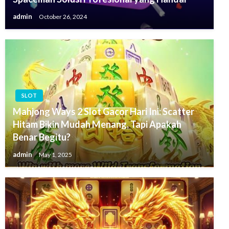
admin
October 26, 2024
SLOT
Mahjong Ways 2 Slot Gacor Hari Ini: Scatter
Hitam Bikin Mudah Menang, Tapi Apakah
Benar Begitu?
admin
May 1, 2025