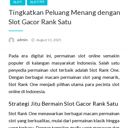
SLOT
SLOT777
Tingkatkan Peluang Menang dengan
Slot Gacor Rank Satu
Posted
admin
August 11, 2025
on
Pada era digital ini, permainan slot online semakin
populer di kalangan masyarakat Indonesia. Salah satu
penyedia permainan slot terbaik adalah Slot Rank One.
Dengan berbagai macam permainan slot yang menarik,
Slot Rank One menjadi pilihan utama para pecinta slot
online di Indonesia.
Strategi Jitu Bermain Slot Gacor Rank Satu
Slot Rank One menawarkan berbagai macam permainan
slot yang berkualitas, mulai dari permainan klasik hingga
yang terbaru. Dengan tampilan grafis yang menawan dan