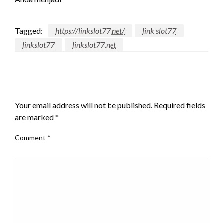
Tagged:
https://linkslot77.net/
link slot77
linkslot77
linkslot77.net
LEAVE A RESPONSE
Your email address will not be published.
Required fields
are marked
*
Comment
*