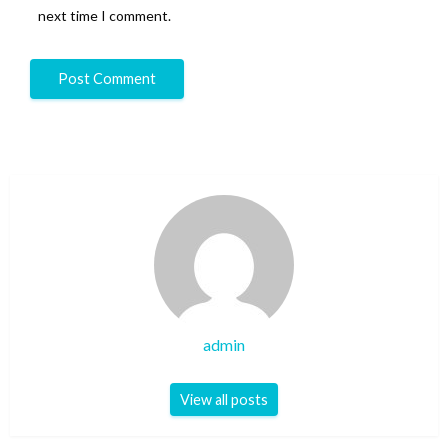
next time I comment.
admin
View all posts