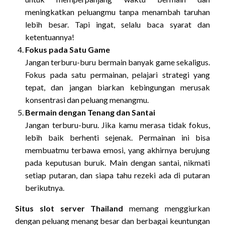
meningkatkan peluangmu tanpa menambah taruhan
lebih besar. Tapi ingat, selalu baca syarat dan
ketentuannya!
Fokus pada Satu Game
Jangan terburu-buru bermain banyak game sekaligus.
Fokus pada satu permainan, pelajari strategi yang
tepat, dan jangan biarkan kebingungan merusak
konsentrasi dan peluang menangmu.
Bermain dengan Tenang dan Santai
Jangan terburu-buru. Jika kamu merasa tidak fokus,
lebih baik berhenti sejenak. Permainan ini bisa
membuatmu terbawa emosi, yang akhirnya berujung
pada keputusan buruk. Main dengan santai, nikmati
setiap putaran, dan siapa tahu rezeki ada di putaran
berikutnya.
Situs slot server Thailand
memang menggiurkan
dengan peluang menang besar dan berbagai keuntungan