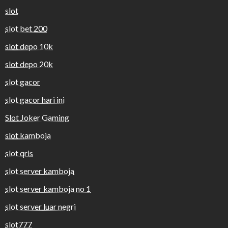
slot
slot bet 200
slot depo 10k
slot depo 20k
slot gacor
slot gacor hari ini
Slot Joker Gaming
slot kamboja
slot qris
slot server kamboja
slot server kamboja no 1
slot server luar negri
slot777