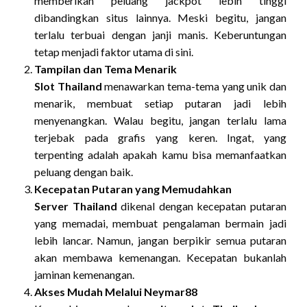
memberikan peluang jackpot lebih tinggi
dibandingkan situs lainnya. Meski begitu, jangan
terlalu terbuai dengan janji manis. Keberuntungan
tetap menjadi faktor utama di sini.
Tampilan dan Tema Menarik
Slot Thailand
menawarkan tema-tema yang unik dan
menarik, membuat setiap putaran jadi lebih
menyenangkan. Walau begitu, jangan terlalu lama
terjebak pada grafis yang keren. Ingat, yang
terpenting adalah apakah kamu bisa memanfaatkan
peluang dengan baik.
Kecepatan Putaran yang Memudahkan
Server Thailand
dikenal dengan kecepatan putaran
yang memadai, membuat pengalaman bermain jadi
lebih lancar. Namun, jangan berpikir semua putaran
akan membawa kemenangan. Kecepatan bukanlah
jaminan kemenangan.
Akses Mudah Melalui Neymar88