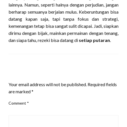
lainnya. Namun, seperti halnya dengan perjudian, jangan
berharap semuanya berjalan mulus. Keberuntungan bisa
datang kapan saja, tapi tanpa fokus dan strategi,
kemenangan tetap bisa sangat sulit dicapai. Jadi, siapkan
dirimu dengan bijak, mainkan permainan dengan tenang,
dan siapa tahu, rezeki bisa datang di
setiap putaran
.
LEAVE A RESPONSE
Your email address will not be published.
Required fields
are marked
*
Comment
*