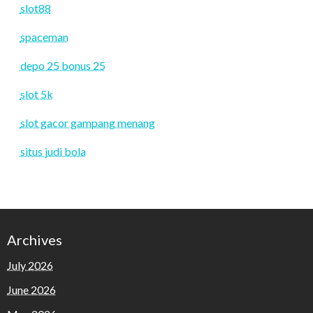
slot88
spaceman
depo 25 bonus 25
slot 5k
slot gacor gampang menang
situs judi bola
Archives
July 2026
June 2026