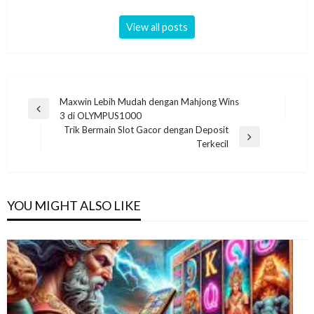
View all posts
Post
Maxwin Lebih Mudah dengan Mahjong Wins
Previous
3 di OLYMPUS1000
navigation
Post
Trik Bermain Slot Gacor dengan Deposit
Next
Terkecil
Post
YOU MIGHT ALSO LIKE