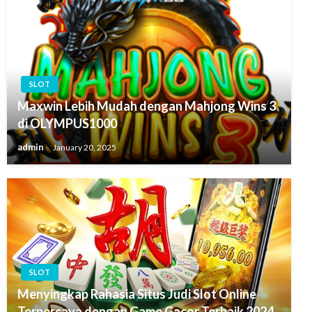
SLOT
Maxwin Lebih Mudah dengan Mahjong Wins 3
di OLYMPUS1000
admin
January 20, 2025
SLOT
Menyingkap Rahasia Situs Judi Slot Online
Terpercaya dengan Game Gacor Terbaik 2024