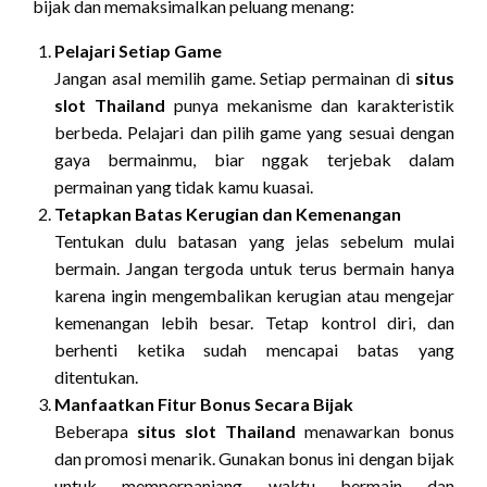
bijak dan memaksimalkan peluang menang:
Pelajari Setiap Game
Jangan asal memilih game. Setiap permainan di
situs
slot Thailand
punya mekanisme dan karakteristik
berbeda. Pelajari dan pilih game yang sesuai dengan
gaya bermainmu, biar nggak terjebak dalam
permainan yang tidak kamu kuasai.
Tetapkan Batas Kerugian dan Kemenangan
Tentukan dulu batasan yang jelas sebelum mulai
bermain. Jangan tergoda untuk terus bermain hanya
karena ingin mengembalikan kerugian atau mengejar
kemenangan lebih besar. Tetap kontrol diri, dan
berhenti ketika sudah mencapai batas yang
ditentukan.
Manfaatkan Fitur Bonus Secara Bijak
Beberapa
situs slot Thailand
menawarkan bonus
dan promosi menarik. Gunakan bonus ini dengan bijak
untuk memperpanjang waktu bermain dan