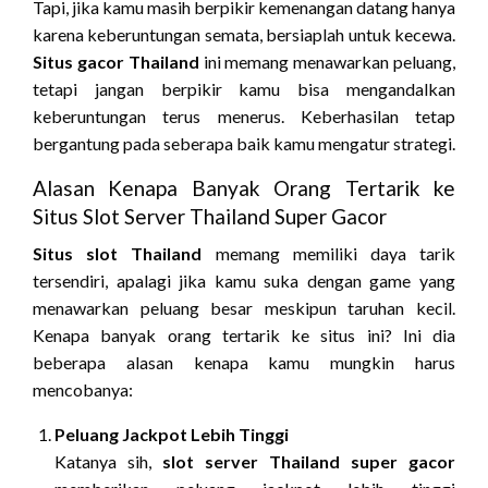
Tapi, jika kamu masih berpikir kemenangan datang hanya
karena keberuntungan semata, bersiaplah untuk kecewa.
Situs gacor Thailand
ini memang menawarkan peluang,
tetapi jangan berpikir kamu bisa mengandalkan
keberuntungan terus menerus. Keberhasilan tetap
bergantung pada seberapa baik kamu mengatur strategi.
Alasan Kenapa Banyak Orang Tertarik ke
Situs Slot Server Thailand Super Gacor
Situs slot Thailand
memang memiliki daya tarik
tersendiri, apalagi jika kamu suka dengan game yang
menawarkan peluang besar meskipun taruhan kecil.
Kenapa banyak orang tertarik ke situs ini? Ini dia
beberapa alasan kenapa kamu mungkin harus
mencobanya:
Peluang Jackpot Lebih Tinggi
Katanya sih,
slot server Thailand super gacor