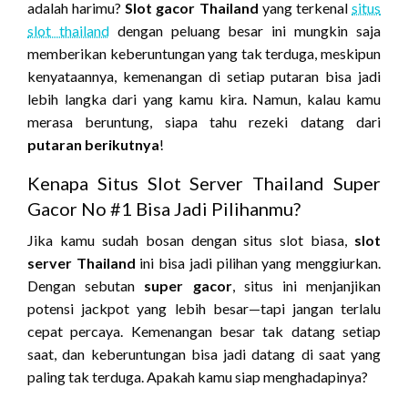
adalah harimu?
Slot gacor Thailand
yang terkenal
situs
slot thailand
dengan peluang besar ini mungkin saja
memberikan keberuntungan yang tak terduga, meskipun
kenyataannya, kemenangan di setiap putaran bisa jadi
lebih langka dari yang kamu kira. Namun, kalau kamu
merasa beruntung, siapa tahu rezeki datang dari
putaran berikutnya
!
Kenapa Situs Slot Server Thailand Super
Gacor No #1 Bisa Jadi Pilihanmu?
Jika kamu sudah bosan dengan situs slot biasa,
slot
server Thailand
ini bisa jadi pilihan yang menggiurkan.
Dengan sebutan
super gacor
, situs ini menjanjikan
potensi jackpot yang lebih besar—tapi jangan terlalu
cepat percaya. Kemenangan besar tak datang setiap
saat, dan keberuntungan bisa jadi datang di saat yang
paling tak terduga. Apakah kamu siap menghadapinya?