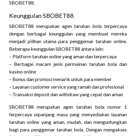
SBOBET88.
Keunggulan SBOBET88
SBOBET88 merupakan agen taruhan bola terpercaya
dengan berbagai keunggulan yang membuat mereka
menjadi pilihan utama para penggemar taruhan online.
Beberapa keunggulan SBOBET88 antara lain:
– Platform taruhan online yang aman dan terpercaya
– Berbagai macam jenis permainan taruhan bola dan
kasino online
– Bonus dan promosi menarik untuk para member
– Layanan customer service yang ramah dan profesional
– Transaksi deposit dan withdraw yang cepat dan aman
SBOBET88 merupakan agen taruhan bola nomor 1
terpercaya sepanjang masa yang menyediakan layanan
taruhan online yang aman, mudah, dan menguntungkan
bagi para penggemar taruhan bola. Dengan mengakses