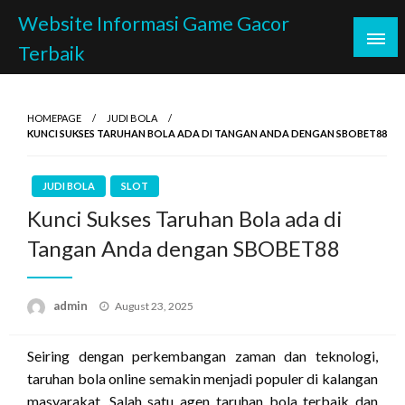
Skip
Website Informasi Game Gacor
to
Terbaik
content
HOMEPAGE
JUDI BOLA
KUNCI SUKSES TARUHAN BOLA ADA DI TANGAN ANDA DENGAN SBOBET88
JUDI BOLA
SLOT
Kunci Sukses Taruhan Bola ada di
Tangan Anda dengan SBOBET88
Posted
admin
August 23, 2025
on
Seiring dengan perkembangan zaman dan teknologi,
taruhan bola online semakin menjadi populer di kalangan
masyarakat. Salah satu agen taruhan bola terbaik dan