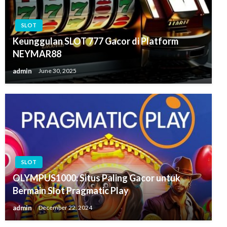
SLOT
Keunggulan SLOT 777 Gacor di Platform
NEYMAR88
admin
June 30, 2025
SLOT
OLYMPUS1000: Situs Paling Gacor untuk
Bermain Slot Pragmatic Play
admin
December 22, 2024