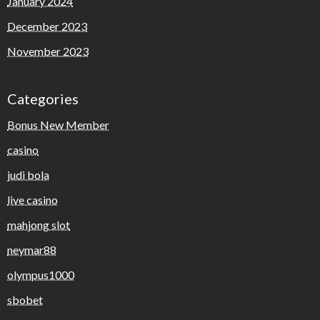
January 2024
December 2023
November 2023
Categories
Bonus New Member
casino
judi bola
live casino
mahjong slot
neymar88
olympus1000
sbobet