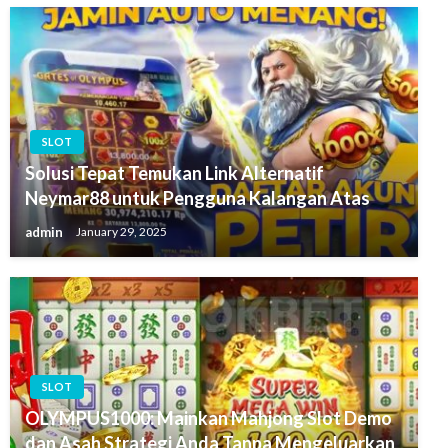
SLOT
Solusi Tepat Temukan Link Alternatif
Neymar88 untuk Pengguna Kalangan Atas
admin
January 29, 2025
SLOT
OLYMPUS1000: Mainkan Mahjong Slot Demo
dan Asah Strategi Anda Tanpa Mengeluarkan