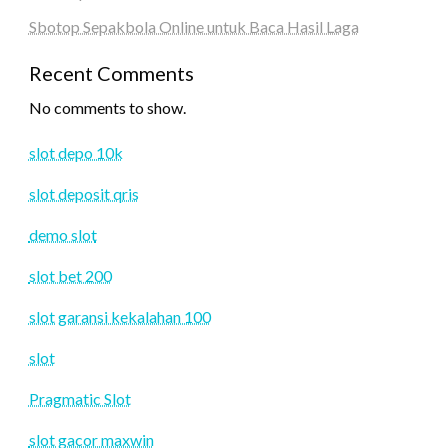
Sbotop Sepakbola Online untuk Baca Hasil Laga
Recent Comments
No comments to show.
slot depo 10k
slot deposit qris
demo slot
slot bet 200
slot garansi kekalahan 100
slot
Pragmatic Slot
slot gacor maxwin