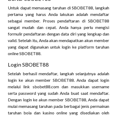
Untuk dapat memasang taruhan di SBOBET88, langkah
pertama yang harus Anda lakukan adalah mendaftar
sebagai member. Proses pendaftaran di SBOBET88
sangat mudah dan cepat. Anda hanya perlu mengisi
formulir pendaftaran dengan data diri yang lengkap dan
valid. Setelah itu, Anda akan mendapatkan akun member
yang dapat digunakan untuk login ke platform taruhan
online SBOBET88.
Login SBOBET88
Setelah berhasil mendaftar, langkah selanjutnya adalah
login ke akun member SBOBET88. Anda dapat login
melalui link sbobet88.com dan masukkan username
serta password yang sudah Anda buat saat mendaftar.
Dengan login ke akun member SBOBET88, Anda dapat
mulai memasang taruhan pada berbagai jenis permainan
taruhan bola dan kasino online yang disediakan oleh