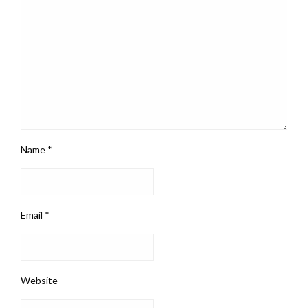
Name
*
Email
*
Website