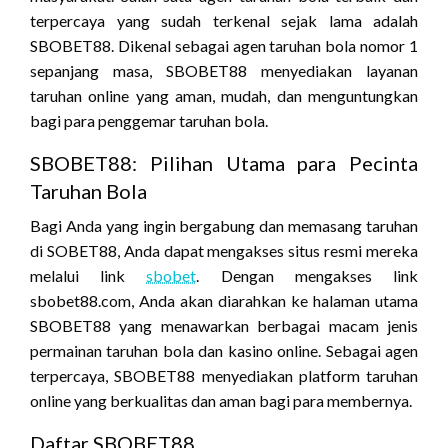
terpercaya yang sudah terkenal sejak lama adalah
SBOBET88. Dikenal sebagai agen taruhan bola nomor 1
sepanjang masa, SBOBET88 menyediakan layanan
taruhan online yang aman, mudah, dan menguntungkan
bagi para penggemar taruhan bola.
SBOBET88: Pilihan Utama para Pecinta
Taruhan Bola
Bagi Anda yang ingin bergabung dan memasang taruhan
di SOBET88, Anda dapat mengakses situs resmi mereka
melalui link
sbobet
. Dengan mengakses link
sbobet88.com, Anda akan diarahkan ke halaman utama
SBOBET88 yang menawarkan berbagai macam jenis
permainan taruhan bola dan kasino online. Sebagai agen
terpercaya, SBOBET88 menyediakan platform taruhan
online yang berkualitas dan aman bagi para membernya.
Daftar SBOBET88