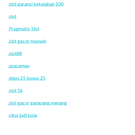
slot garansi kekalahan 100
slot
Pragmatic Slot
slot gacor maxwin
slot88
spaceman
depo 25 bonus 25
slot 5k
slot gacor gampang menang
situs judi bola