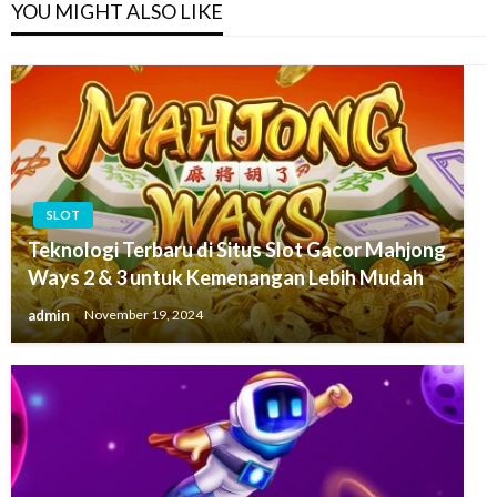
YOU MIGHT ALSO LIKE
SLOT
Teknologi Terbaru di Situs Slot Gacor Mahjong
Ways 2 & 3 untuk Kemenangan Lebih Mudah
admin
November 19, 2024