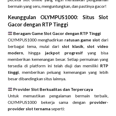
bermain yang seru, menguntungkan, dan pastinya gacor!
Keunggulan OLYMPUS1000: Situs Slot
Gacor dengan RTP Tinggi
Beragam Game Slot Gacor dengan RTP Tinggi
OLYMPUS1000 menghadirkan
ratusan game slot
dari
berbagai tema, mulai dari
slot klasik
,
slot video
modern
, hingga
jackpot progresif
yang bisa
memberikan kemenangan besar. Setiap permainan yang
tersedia di platform ini telah diuji dan memiliki
RTP
tinggi
, memberikan peluang kemenangan yang lebih
besar dibandingkan situs lainnya.
Provider Slot Berkualitas dan Terpercaya
Untuk memastikan pengalaman bermain terbaik,
OLYMPUS1000 bekerja sama dengan
provider-
provider slot ternama
seperti: