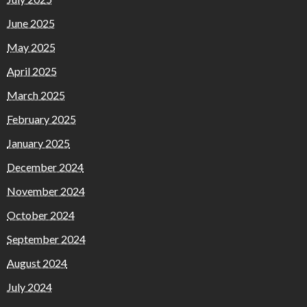
June 2025
May 2025
April 2025
March 2025
February 2025
January 2025
December 2024
November 2024
October 2024
September 2024
August 2024
July 2024