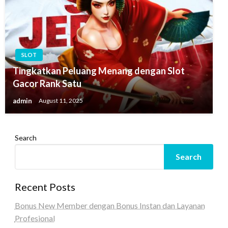
SLOT
Tingkatkan Peluang Menang dengan Slot
Gacor Rank Satu
admin
August 11, 2025
Search
Search
Recent Posts
Bonus New Member dengan Bonus Instan dan Layanan
Profesional