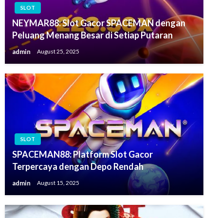
SLOT
NEYMAR88: Slot Gacor SPACEMAN dengan
Peluang Menang Besar di Setiap Putaran
admin
August 25, 2025
SLOT
SPACEMAN88: Platform Slot Gacor
Terpercaya dengan Depo Rendah
admin
August 15, 2025