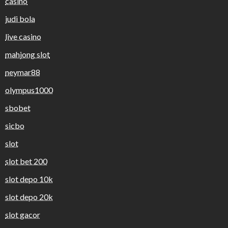
casino
judi bola
live casino
mahjong slot
neymar88
olympus1000
sbobet
sicbo
slot
slot bet 200
slot depo 10k
slot depo 20k
slot gacor