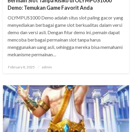
Bermain Slot Tanpa Risiko di OLYMPUS1000
Demo: Temukan Game Favorit Anda
OLYMPUS1000 Demo adalah situs slot paling gacor yang
menyediakan berbagai game slot berkualitas dalam versi
demo dan versi asli. Dengan fitur demo ini, pemain dapat
mencoba berbagai permainan slot tanpa harus
menggunakan uang asli, sehingga mereka bisa memahami
mekanisme permainan…
Posted
February 8, 2025
admin
on