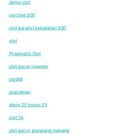
demo slot
slot bet 200
slot garansi kekalahan 100
slot
Pragmatic Slot
slot gacor maxwin
slot88
spaceman
depo 25 bonus 25
slot 5k
slot gacor gampang menang