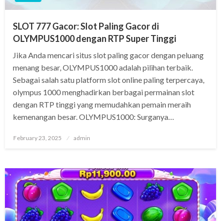
SLOT 777 Gacor: Slot Paling Gacor di
OLYMPUS1000 dengan RTP Super Tinggi
Jika Anda mencari situs slot paling gacor dengan peluang
menang besar, OLYMPUS1000 adalah pilihan terbaik.
Sebagai salah satu platform slot online paling terpercaya,
olympus 1000 menghadirkan berbagai permainan slot
dengan RTP tinggi yang memudahkan pemain meraih
kemenangan besar. OLYMPUS1000: Surganya…
Posted
February 23, 2025
admin
on