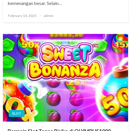
kemenangan besar. Selain…
Posted
February 14, 2025
admin
on
SLOT