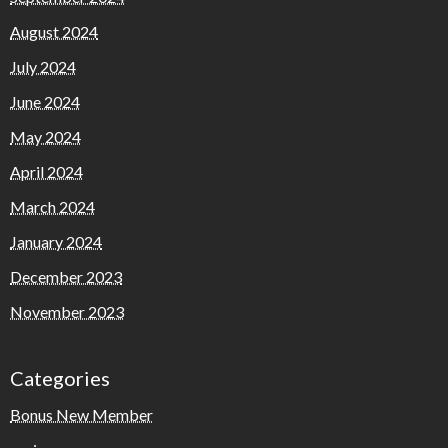
August 2024
July 2024
June 2024
May 2024
April 2024
March 2024
January 2024
December 2023
November 2023
Categories
Bonus New Member