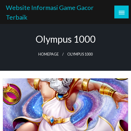
Skip
Website Informasi Game Gacor
to
Terbaik
content
Olympus 1000
HOMEPAGE
OLYMPUS 1000