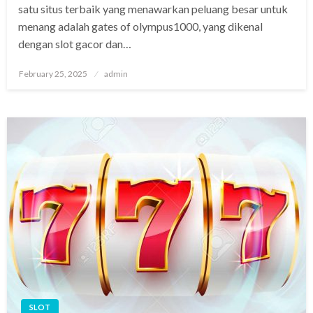
satu situs terbaik yang menawarkan peluang besar untuk
menang adalah gates of olympus1000, yang dikenal
dengan slot gacor dan…
Posted
February 25, 2025
admin
on
SLOT