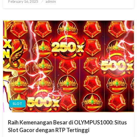
Posted
February 16, 2025
admin
on
SLOT
Raih Kemenangan Besar di OLYMPUS1000: Situs
Slot Gacor dengan RTP Tertinggi