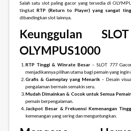
Salah satu slot paling gacor yang tersedia di OLYM
tingkat
RTP (Return to Player) yang sangat ting
dibandingkan slot lainnya.
Keunggulan SL
OLYMPUS1000
RTP Tinggi & Winrate Besar
– SLOT 777 Gacor m
menjadikannya pilihan utama bagi pemain yang ingin
Grafis & Gameplay yang Menarik
– Desain visu
pengalaman bermain semakin seru.
Mudah Dimainkan & Cocok untuk Semua Pemai
pemain berpengalaman.
Jackpot Besar & Frekuensi Kemenangan Tingg
kemenangan yang sering dan menguntungkan.