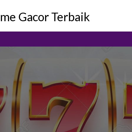
ame Gacor Terbaik