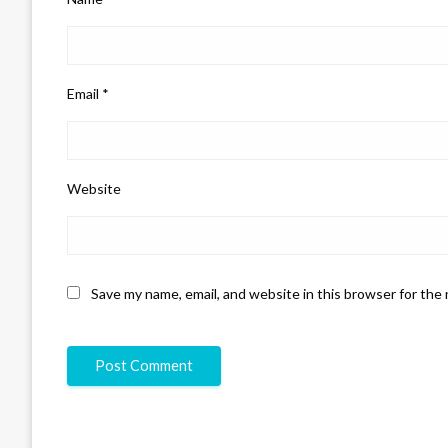
Email
*
Website
Save my name, email, and website in this browser for the