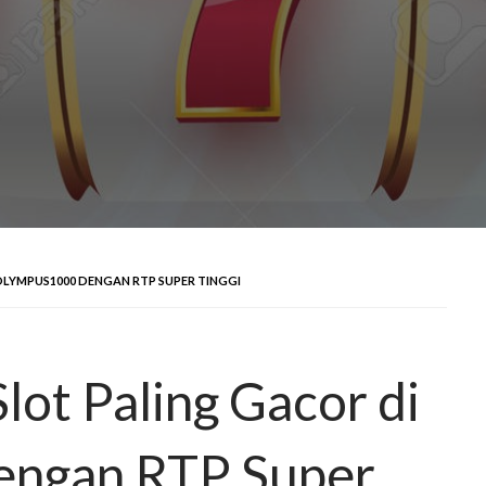
OLYMPUS1000 DENGAN RTP SUPER TINGGI
lot Paling Gacor di
ngan RTP Super