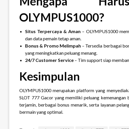
Mengapa Har
OLYMPUS1000?
Situs Terpercaya & Aman
– OLYMPUS1000 memilik
dan data pemain tetap aman.
Bonus & Promo Melimpah
– Tersedia berbagai bo
yang meningkatkan peluang menang.
24/7 Customer Service
– Tim support siap membant
Kesimpulan
OLYMPUS1000 merupakan platform yang menyediakan 
SLOT 777 Gacor yang memiliki peluang kemenangan 
terjamin, berbagai bonus menarik, serta layanan pela
bermain yang optimal.