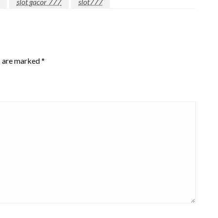
slot gacor 777
slot777
s are marked
*