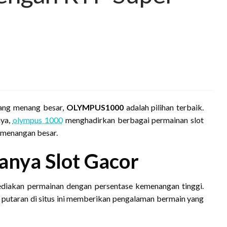
uang menang besar,
OLYMPUS1000
adalah pilihan terbaik.
aya,
olympus 1000
menghadirkan berbagai permainan slot
menangan besar.
nya Slot Gacor
diakan permainan dengan persentase kemenangan tinggi.
p putaran di situs ini memberikan pengalaman bermain yang