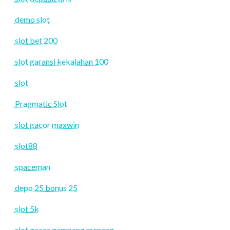
demo slot
slot bet 200
slot garansi kekalahan 100
slot
Pragmatic Slot
slot gacor maxwin
slot88
spaceman
depo 25 bonus 25
slot 5k
slot gacor gampang menang