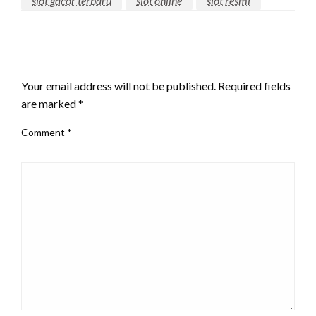
slot gacor terbaru
slot online
slot resmi
LEAVE A RESPONSE
Your email address will not be published.
Required fields
are marked
*
Comment
*