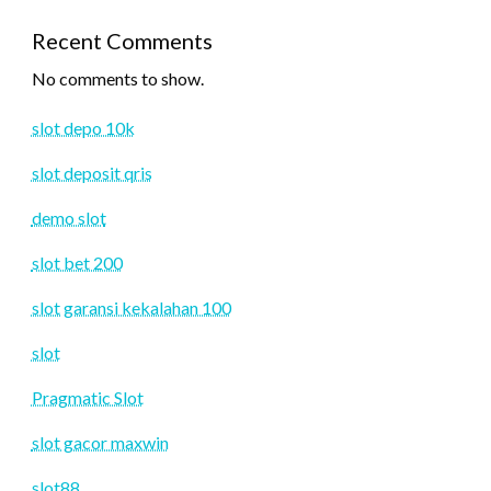
Recent Comments
No comments to show.
slot depo 10k
slot deposit qris
demo slot
slot bet 200
slot garansi kekalahan 100
slot
Pragmatic Slot
slot gacor maxwin
slot88