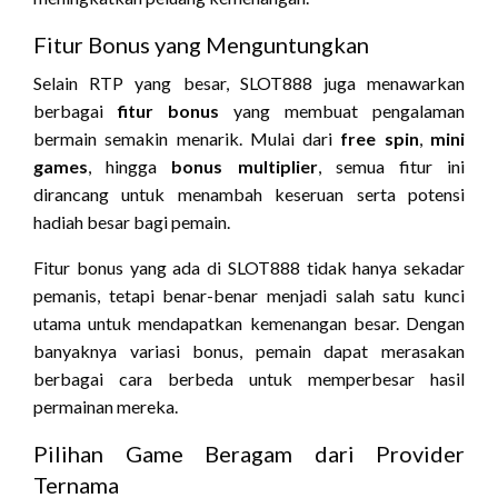
Fitur Bonus yang Menguntungkan
Selain RTP yang besar, SLOT888 juga menawarkan
berbagai
fitur bonus
yang membuat pengalaman
bermain semakin menarik. Mulai dari
free spin
,
mini
games
, hingga
bonus multiplier
, semua fitur ini
dirancang untuk menambah keseruan serta potensi
hadiah besar bagi pemain.
Fitur bonus yang ada di SLOT888 tidak hanya sekadar
pemanis, tetapi benar-benar menjadi salah satu kunci
utama untuk mendapatkan kemenangan besar. Dengan
banyaknya variasi bonus, pemain dapat merasakan
berbagai cara berbeda untuk memperbesar hasil
permainan mereka.
Pilihan Game Beragam dari Provider
Ternama