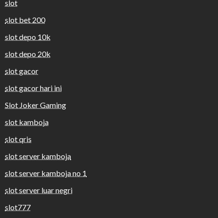
slot
slot bet 200
slot depo 10k
slot depo 20k
slot gacor
slot gacor hari ini
Slot Joker Gaming
slot kamboja
slot qris
slot server kamboja
slot server kamboja no 1
slot server luar negri
slot777