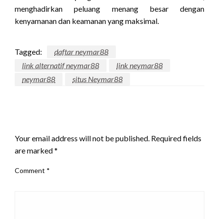
menghadirkan peluang menang besar dengan
kenyamanan dan keamanan yang maksimal.
Tagged:
daftar neymar88
link alternatif neymar88
link neymar88
neymar88
situs Neymar88
LEAVE A RESPONSE
Your email address will not be published.
Required fields
are marked
*
Comment
*