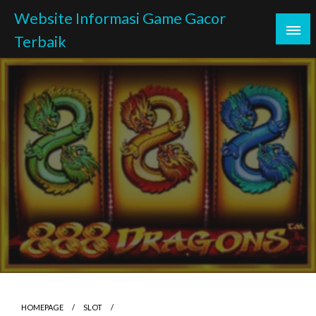
Skip
Website Informasi Game Gacor
to
Terbaik
content
HOMEPAGE
SLOT