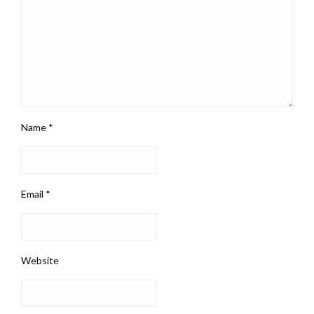
Name
*
Email
*
Website