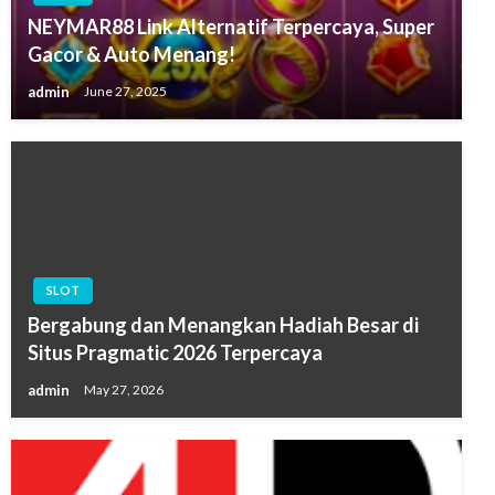
NEYMAR88 Link Alternatif Terpercaya, Super
Gacor & Auto Menang!
admin
June 27, 2025
SLOT
Bergabung dan Menangkan Hadiah Besar di
Situs Pragmatic 2026 Terpercaya
admin
May 27, 2026