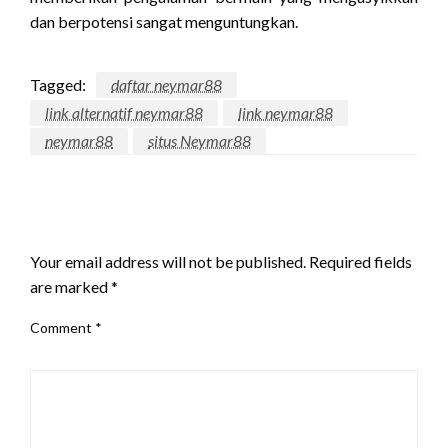
dan berpotensi sangat menguntungkan.
Tagged:
daftar neymar88
link alternatif neymar88
link neymar88
neymar88
situs Neymar88
LEAVE A RESPONSE
Your email address will not be published.
Required fields
are marked
*
Comment
*