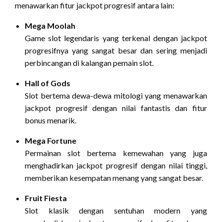
menawarkan fitur jackpot progresif antara lain:
Mega Moolah
Game slot legendaris yang terkenal dengan jackpot
progresifnya yang sangat besar dan sering menjadi
perbincangan di kalangan pemain slot.
Hall of Gods
Slot bertema dewa-dewa mitologi yang menawarkan
jackpot progresif dengan nilai fantastis dan fitur
bonus menarik.
Mega Fortune
Permainan slot bertema kemewahan yang juga
menghadirkan jackpot progresif dengan nilai tinggi,
memberikan kesempatan menang yang sangat besar.
Fruit Fiesta
Slot klasik dengan sentuhan modern yang