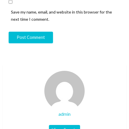
Save my name, email, and website in this browser for the
next time I comment.
admin