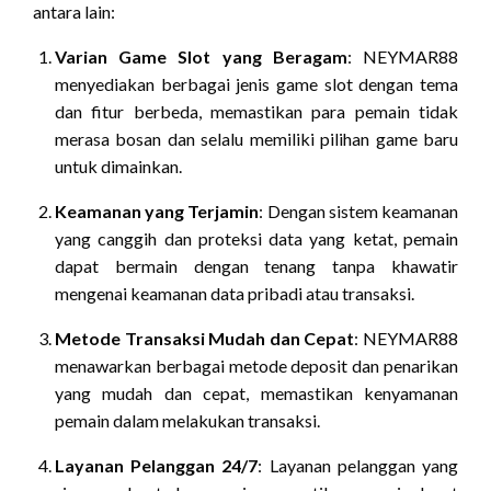
antara lain:
Varian Game Slot yang Beragam
: NEYMAR88
menyediakan berbagai jenis game slot dengan tema
dan fitur berbeda, memastikan para pemain tidak
merasa bosan dan selalu memiliki pilihan game baru
untuk dimainkan.
Keamanan yang Terjamin
: Dengan sistem keamanan
yang canggih dan proteksi data yang ketat, pemain
dapat bermain dengan tenang tanpa khawatir
mengenai keamanan data pribadi atau transaksi.
Metode Transaksi Mudah dan Cepat
: NEYMAR88
menawarkan berbagai metode deposit dan penarikan
yang mudah dan cepat, memastikan kenyamanan
pemain dalam melakukan transaksi.
Layanan Pelanggan 24/7
: Layanan pelanggan yang