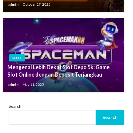
admin
October 17, 2025
SLOT
Mengenal Lebih Dekat Slot Depo 5k: Game
Slot Online dengan Deposit Terjangkau
admin
May 11, 2025
Search
Search