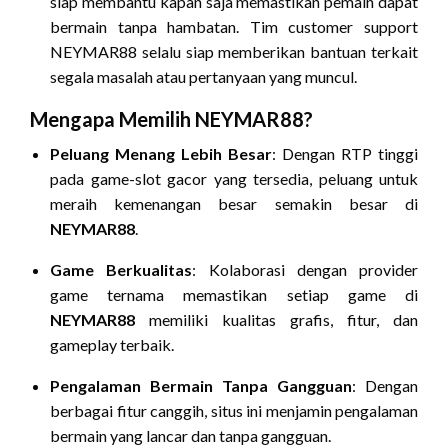
siap membantu kapan saja memastikan pemain dapat
bermain tanpa hambatan. Tim customer support
NEYMAR88 selalu siap memberikan bantuan terkait
segala masalah atau pertanyaan yang muncul.
Mengapa Memilih NEYMAR88?
Peluang Menang Lebih Besar
: Dengan RTP tinggi
pada game-slot gacor yang tersedia, peluang untuk
meraih kemenangan besar semakin besar di
NEYMAR88
.
Game Berkualitas
: Kolaborasi dengan provider
game ternama memastikan setiap game di
NEYMAR88
memiliki kualitas grafis, fitur, dan
gameplay terbaik.
Pengalaman Bermain Tanpa Gangguan
: Dengan
berbagai fitur canggih, situs ini menjamin pengalaman
bermain yang lancar dan tanpa gangguan.