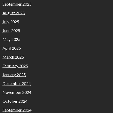
September 2025
August 2025
July 2025
June 2025
May 2025
April 2025
March 2025
February 2025
January 2025
December 2024
November 2024
October 2024
September 2024