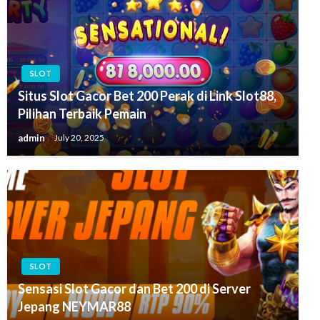
SLOT
Situs Slot Gacor Bet 200 Perak di Link Slot88,
Pilihan Terbaik Pemain
admin
July 20, 2025
SLOT
Sensasi Slot Gacor dan Bet 200 di Server
Jepang NEYMAR88