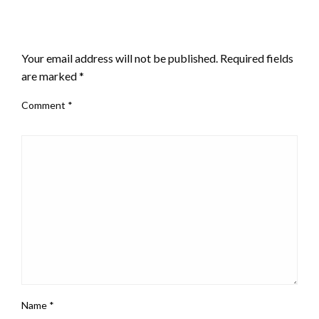
LEAVE A RESPONSE
Your email address will not be published.
Required fields
are marked
*
Comment
*
Name
*