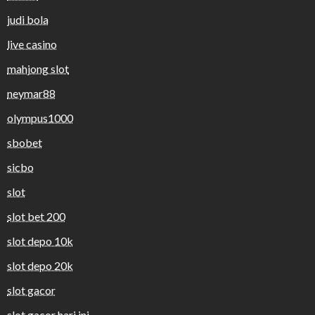
judi bola
live casino
mahjong slot
neymar88
olympus1000
sbobet
sicbo
slot
slot bet 200
slot depo 10k
slot depo 20k
slot gacor
slot gacor hari ini